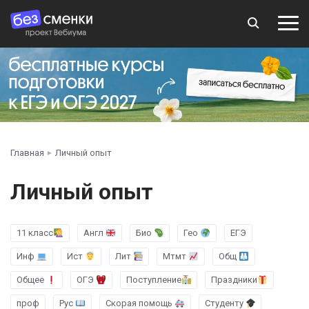
Главная
Личный опыт
Личный опыт
11 класс
Англ
Био
Гео
ЕГЭ
Инф
Ист
Лит
Мтмт
Общ
Общее
ОГЭ
Поступление
Праздники
проф
Рус
Скорая помощь
Студенту