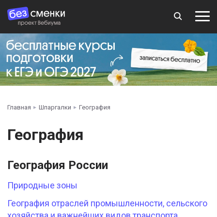
Главная
Шпаргалки
География
География
География России
Природные зоны
География отраслей промышленности, сельского
хозяйства и важнейших видов транспорта