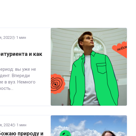
я, 2022
1 мин
битуриента и как
ериод: вы уже не
удент. Впереди
е в вуз. Немного
сть...
я, 2024
1 мин
божаю природу и