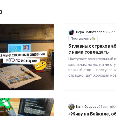
о
Вера Золотарева
05 июл
Поступление
5 главных страхов а
с ними совладать
Наступает волнительный п
школьник, но ещё и не ст
важный этап — поступлени
страшно, да? Хорошая ново
Катя Озерова
04 сентябр
«Живу на Байкале, о