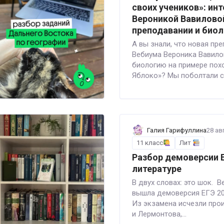
своих учеников»: ин
Вероникой Вавилово
преподавании и биол
А вы знали, что новая пр
Вебиума Вероника Вавило
биологию на примере пох
Яблоко»? Мы поболтали с н
Галия Гарифуллина
28 ав
11 класс
Лит
Разбор демоверсии Е
литературе
В двух словах: это шок. В
вышла демоверсия ЕГЭ 202
Из экзамена исчезли про
и Лермонтова,...