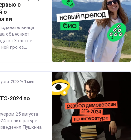
тервью с
й о
огии
еподавательница
ва объясняет
ода в «Золотое
ей про её...
густа, 2023
1 мин
ГЭ-2024 по
ечером 25 августа
4 по литературе.
изведения Пушкина