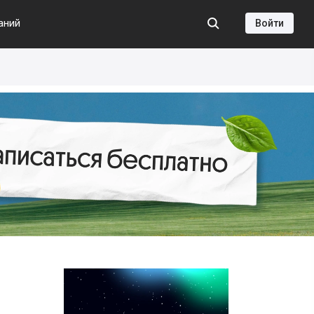
аний
Войти