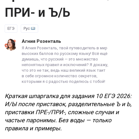
ПРИ- и Ъ/Ь
ЕГЭ
Рус
Агния Розенталь
Я Агния Розенталь, твой путеводитель в мир
высоких баллов по русскому языку! Всё ещё
думаешь, что русский — это множество
непонятных правил и исключений? Я докажу,
что это не так, ведь наш великий язык таит
в себе огромное количество секретов,
которыми я с радостью поделюсь с тобой!
Краткая шпаргалка для задания 10 ЕГЭ 2026:
И/Ы после приставок, разделительные Ъ и Ь,
приставки ПРЕ-/ПРИ-, сложные случаи и
частые паронимы. Без воды — только
правила и примеры.