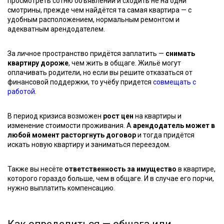
просмотреть сотню объявлений и сходить не на одни
смотрины, прежде чем найдётся та самая квартира — с
удобным расположением, нормальным ремонтом и
адекватным арендодателем.
За личное пространство придётся заплатить —
снимать
квартиру дороже
, чем жить в общаге. Жильё могут
оплачивать родители, но если вы решите отказаться от
финансовой поддержки, то учёбу придется
совмещать с
работой
.
В период кризиса возможен
рост цен
на квартиры и
изменение стоимости проживания. А
арендодатель может в
любой момент расторгнуть договор
и тогда придётся
искать новую квартиру и заниматься переездом.
Также вы несёте
ответственность за имущество
в квартире,
которого гораздо больше, чем в общаге. И в случае его порчи,
нужно выплатить компенсацию.
Как определиться — общага или