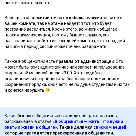
позже ложиться спать.
Вообще, в общежитии точно
не избежать шума
: если не в
вашей комнате
,
так на этаже найдётся тот, кто будет
постоянно веселиться.
Кроме этого, во многих общагах
плохая шумоизоляция, поэтому бывает слышно, как
разговаривают ребята из соседней комнаты, что в поздний
час или в период сессии может очень раздражать.
Также в общежитии есть
правила от администрации
. Это
может быть комендантский час или запрет на пользование
стиральной машиной после 23:00. Хоть подобные
ограничения и направлены на безопасное проживание и
сохранения порядка, они часто не по душе студентам и их так
и хочется нарушить
Какие бывают общаги и как выглядит общажная жизнь,
рассказываем в статье
«В общежитии — жить: что нужно
знать о жизни в общаге»
. Также делимся
списком вещей
,
которые пригодятся первокурсснику в общежитии.