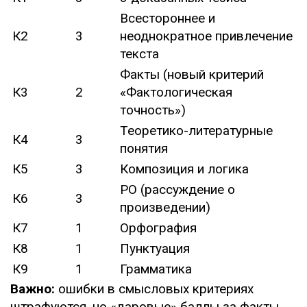
Всестороннее и
К2
3
неоднократное привлечение
текста
Факты (новый критерий
К3
2
«Фактологическая
точность»)
Теоретико-литературные
К4
3
понятия
К5
3
Композиция и логика
РО (рассуждение о
К6
3
произведении)
К7
1
Орфография
К8
1
Пунктуация
К9
1
Грамматика
Важно:
ошибки в смысловых критериях
штрафуются, но «даровые» баллы за факты