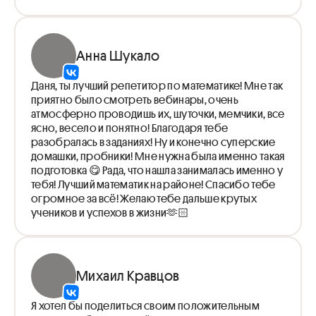
Анна Шукало
Даня, ты лучший репетитор по математике! Мне так
приятно было смотреть вебинары, очень
атмосферно проводишь их, шуточки, мемчики, все
ясно, весело и понятно! Благодаря тебе
разобралась в заданиях! Ну и конечно суперские
домашки, пробники! Мне нужна была именно такая
подготовка 😋 Рада, что нашла занималась именно у
тебя! Лучший математик на районе! Спасибо тебе
огромное за всё! Желаю тебе дальше крутых
учеников и успехов в жизни🫶🏻
Михаил Кравцов
Я хотел бы поделиться своим положительным