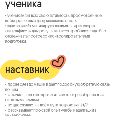
ученика
• ученик видит всю свою активность: просмотренные 
вебы, решённые дз, правильные ответы

• «дни занятий» мотивируют заниматься регулярно

• на графике видны результаты всех пробников: удобно 
отслеживать прогресс и контролировать темп 
подготовки
наставник
•  проверяет домашки и даёт подробную обратную связь 
по ним

•  отвечает на все вопросы и помогает разобраться со 
сложными темами

•  поддерживает на всём пути подготовки 24/7

•  рассказывает про свой опыт учебы и адаптации в 
университете
