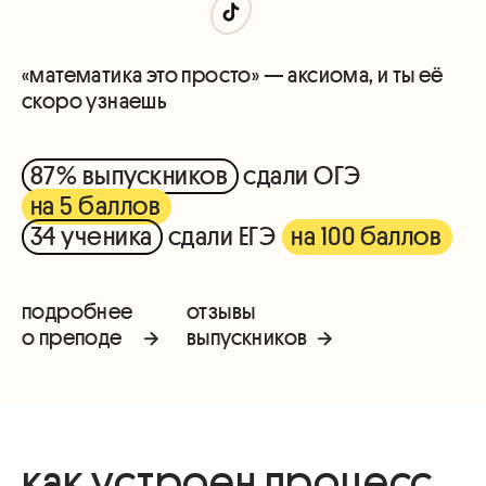
«математика это просто» — аксиома, и ты её
скоро узнаешь
87% выпускников
сдали ОГЭ
на 5 баллов
34 ученика
сдали ЕГЭ
на 100 баллов
подробнее
отзывы
о преподе
выпускников
как устроен процесс