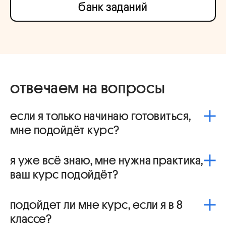
банк заданий
отвечаем на вопросы
если я только начинаю готовиться,
мне подойдёт курс?
Да! На курсе есть отдельный трек для тех, кто ещё
я уже всё знаю, мне нужна практика,
не начинал подготовку — поможем спокойно
освоить базу, закрыть пробелы и выжать
ваш курс подойдёт?
максимум из оставшегося времени 💪
Да! На курсе есть трек для тех, кто хочет много
подойдет ли мне курс, если я в 8
практиковаться и закрывать пробелы 💪
классе?