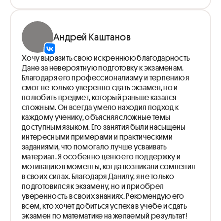
Андрей Каштанов
Хочу выразить свою искреннюю благодарность
Дане за невероятную подготовку к экзаменам.
Благодаря его профессионализму и терпению я
смог не только уверенно сдать экзамен, но и
полюбить предмет, который раньше казался
сложным. Он всегда умело находил подход к
каждому ученику, объясняя сложные темы
доступным языком. Его занятия были насыщены
интересными примерами и практическими
заданиями, что помогало лучше усваивать
материал. Я особенно ценю его поддержку и
мотивацию в моменты, когда возникали сомнения
в своих силах. Благодаря Данилу, я не только
подготовился к экзамену, но и приобрел
уверенность в своих знаниях. Рекомендую его
всем, кто хочет добиться успеха в учебе и сдать
экзамен по математике на желаемый результат!