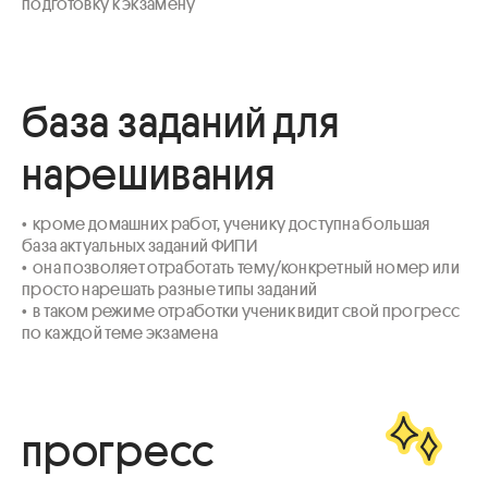
подготовку к экзамену
база заданий для
нарешивания
•  кроме домашних работ, ученику доступна большая 
база актуальных заданий ФИПИ 

•  она позволяет отработать тему/конкретный номер или 
просто нарешать разные типы заданий

•  в таком режиме отработки ученик видит свой прогресс 
по каждой теме экзамена
прогресс