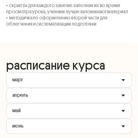
•  скрипты для каждого занятия: заполняя их во время 
просмотра урока, ученики лучше запоминают материал

•  методичка по оформлению второй части для 
облегчения и систематизации подготовки
расписание курса
март
апрель
Как пользоваться таблицей квадратов?
Признаки делимости
май
Как запомнить таблицу тригонометрических
Уравнения и неравенства
функций?
Видеопрактика по уравнениям и неравенствам
июнь
Действия с дробями
Теория вероятностей
Неравенства второй части
Десятичные и многоэтажные дроби
Степени и корни