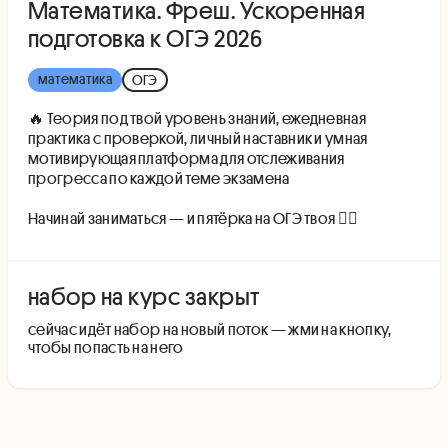
Математика. Фреш. Ускоренная
подготовка к ОГЭ 2026
математика
ОГЭ
🔥 Теория под твой уровень знаний, ежедневная
практика с проверкой, личный наставник и умная
мотивирующая платформа для отслеживания
прогресса по каждой теме экзамена
Начинай заниматься — и пятёрка на ОГЭ твоя 👇🏻
набор на курс закрыт
cейчас идёт набор на новый поток — жми на кнопку,
чтобы попасть на него