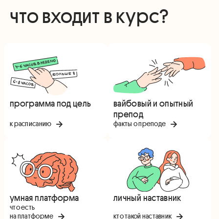
что входит в курс?
программа под цель
вайбовый и опытный
препод
к расписанию
факты о преподе
умная платформа
личный наставник
что есть
на платформе
кто такой наставник