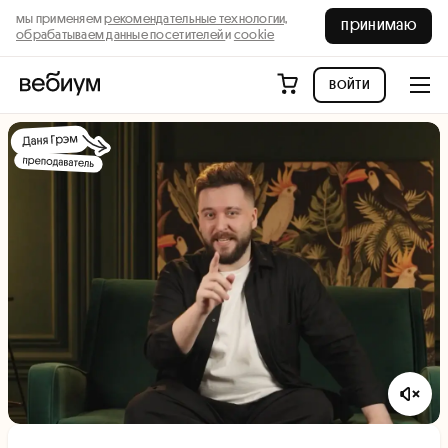
мы применяем
рекомендательные технологии,
принимаю
обрабатываем данные посетителей
и
cookie
войти