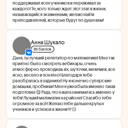
поддерживал всех учеников и переживал за
каждого! Те, кого только ждет этот этап в жизни,
называющийся экзаменами, желаю найти
преподавателей, которые будут по душе вам!
Анна Шукало
86 баллов
Даня, ты лучший репетитор по математике! Мне так
приятно было смотреть вебинары, очень
атмосферно проводишь их, шуточки, мемчики, все
ясно, весело и понятно! Благодаря тебе
разобралась в заданиях! Ну и конечно суперские
домашки, пробники! Мне нужна была именно такая
подготовка 😋 Рада, что нашла занималась именно у
тебя! Лучший математик на районе! Спасибо тебе
огромное за всё! Желаю тебе дальше крутых
учеников и успехов в жизни🫶🏻