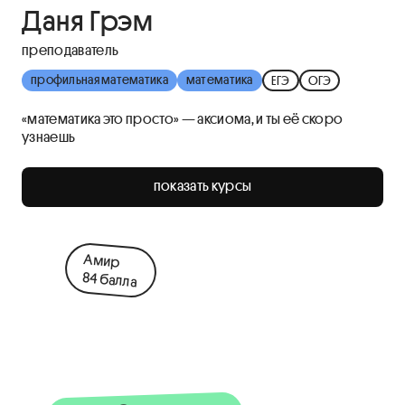
Даня Грэм
преподаватель
профильная математика
математика
ЕГЭ
ОГЭ
«математика это просто» — аксиома, и ты её скоро
узнаешь
показать курсы
Амир
84 балла