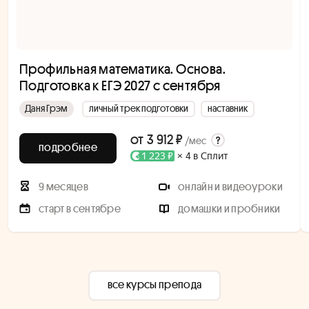
Профильная математика. Основа.
Подготовка к ЕГЭ 2027 с сентября
Даня Грэм
личный трек подготовки
наставник
от
3 912 ₽
/мес
подробнее
1 223 ₽
× 4 в Сплит
9 месяцев
онлайн и видеоуроки
старт в сентябре
домашки и пробники
все курсы препода