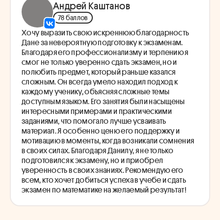
Андрей Каштанов
78 баллов
Хочу выразить свою искреннюю благодарность
Дане за невероятную подготовку к экзаменам.
Благодаря его профессионализму и терпению я
смог не только уверенно сдать экзамен, но и
полюбить предмет, который раньше казался
сложным. Он всегда умело находил подход к
каждому ученику, объясняя сложные темы
доступным языком. Его занятия были насыщены
интересными примерами и практическими
заданиями, что помогало лучше усваивать
материал. Я особенно ценю его поддержку и
мотивацию в моменты, когда возникали сомнения
в своих силах. Благодаря Данилу, я не только
подготовился к экзамену, но и приобрел
уверенность в своих знаниях. Рекомендую его
всем, кто хочет добиться успеха в учебе и сдать
экзамен по математике на желаемый результат!