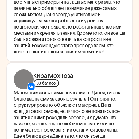
доступные примеры и наглядные материалы, что
значительно облегчает понимание даже самых
сложных тем. Даня всегда учитывал мои
индивидуальные потребности и уровень
подготовки, что позволяло работать над слабыми
местами и укреплять знания. Кроме того, он всегда
был на связи и готов ответить на вопросы вне
занятий. Рекомендую этого препода всем, кто
хочет повысить свои знания в математике!
Кира Мохнова
88 баллов
Математикой я занималась только с Даней, очень
благодарна ему за свой результат! Он понятно,
структурировано объясняет материал. Даня
всегда готов помочь, если что-то не понятно. Все
занятия с ним проходили весело, и я думаю, что
даже те, кто никогда не любил математику и не
понимал её, после занятий останутся довольны.
Ещё я благодарна Дане за то, что он всегда