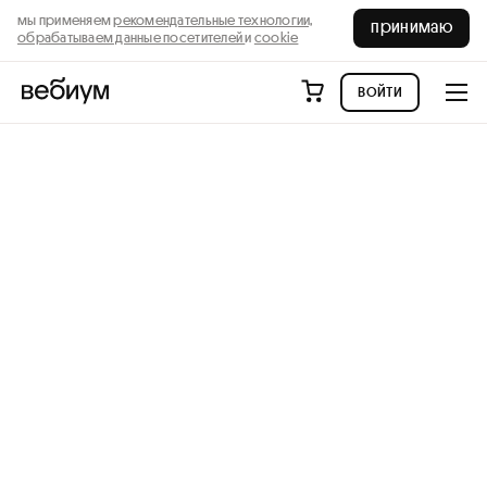
мы применяем
рекомендательные технологии,
принимаю
обрабатываем данные посетителей
и
cookie
войти