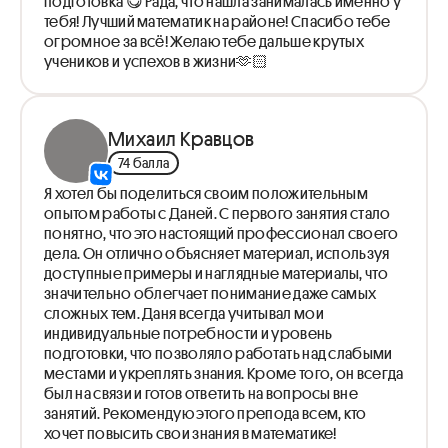
подготовка 😋 Рада, что нашла занималась именно у
тебя! Лучший математик на районе! Спасибо тебе
огромное за всё! Желаю тебе дальше крутых
учеников и успехов в жизни🫶🏻
Михаил Кравцов
74 балла
Я хотел бы поделиться своим положительным
опытом работы с Даней. С первого занятия стало
понятно, что это настоящий профессионал своего
дела. Он отлично объясняет материал, используя
доступные примеры и наглядные материалы, что
значительно облегчает понимание даже самых
сложных тем. Даня всегда учитывал мои
индивидуальные потребности и уровень
подготовки, что позволяло работать над слабыми
местами и укреплять знания. Кроме того, он всегда
был на связи и готов ответить на вопросы вне
занятий. Рекомендую этого препода всем, кто
хочет повысить свои знания в математике!