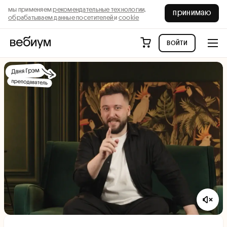
мы применяем
рекомендательные технологии,
принимаю
обрабатываем данные посетителей
и
cookie
войти