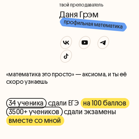
твой преподаватель
Даня Грэм
«математика это просто» — аксиома, и ты её
скоро узнаешь
34 ученика
сдали ЕГЭ
на 100 баллов
3500+ учеников
сдали экзамены
вместе со мной