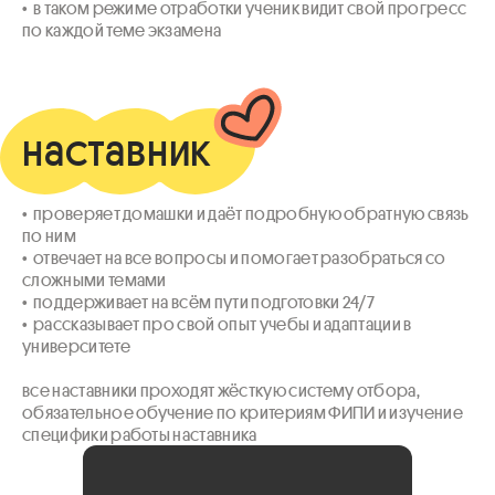
•  в таком режиме отработки ученик видит свой прогресс 
по каждой теме экзамена
наставник
•  проверяет домашки и даёт подробную обратную связь 
по ним

•  отвечает на все вопросы и помогает разобраться со 
сложными темами

•  поддерживает на всём пути подготовки 24/7

•  рассказывает про свой опыт учебы и адаптации в 
университете

все наставники проходят жёсткую систему отбора, 
обязательное обучение по критериям ФИПИ и изучение 
специфики работы наставника