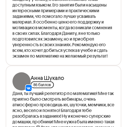
доступным языком. Его занятия были насыщены
интересными примерами и практическими
заданиями, что помогало лучше усваивать
материал. Я особенно ценю его поддержку и
мотивацию в моменты, когда возникали сомнения
в своих силах. Благодаря Данилу, я не только
подготовился к экзамену, но и приобрел
уверенность в своих знаниях. Рекомендую его
всем, кто хочет добиться успеха в учебе и сдать
экзамен по математике на желаемый результат!
Анна Шукало
86 баллов
Даня, ты лучший репетитор по математике! Мне так
приятно было смотреть вебинары, очень
атмосферно проводишь их, шуточки, мемчики, все
ясно, весело и понятно! Благодаря тебе
разобралась в заданиях! Ну и конечно суперские
домашки, пробники! Мне нужна была именно такая