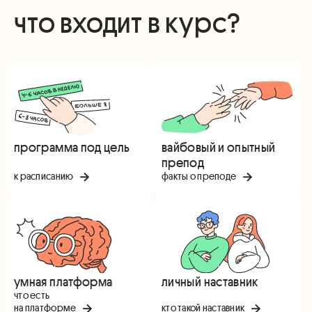
что входит в курс?
программа под цель
вайбовый и опытный
препод
к расписанию
факты о преподе
умная платформа
личный наставник
что есть
на платформе
кто такой наставник