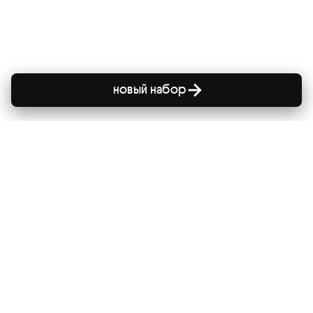
новый набор
сайт
главная
все курсы