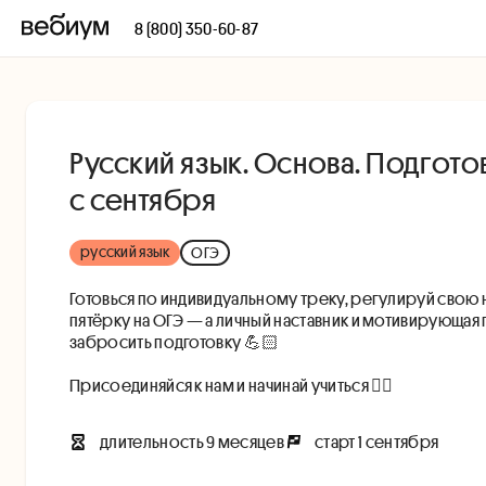
8 (800) 350-60-87
Русский язык. Основа. Подготов
с сентября
русский язык
ОГЭ
Готовься по индивидуальному треку, регулируй свою 
пятёрку на ОГЭ — а личный наставник и мотивирующая
забросить подготовку 💪🏻
Присоединяйся к нам и начинай учиться 👇🏻
длительность
9 месяцев
старт
1 сентября