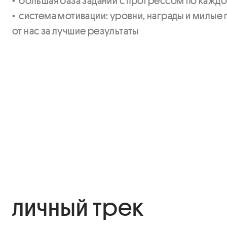
•  большая база заданий с прогрессом по каждой 
•  система мотивации: уровни, награды и милые 
от нас за лучшие результаты
личный трек