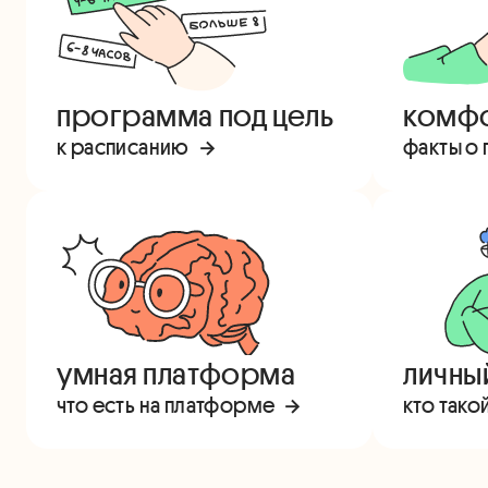
программа под цель
комфо
к расписанию
факты о
умная платформа
личны
что есть на платформе
кто тако