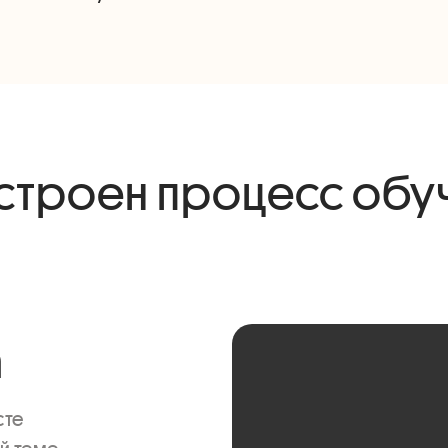
устроен процесс обу
а
е
