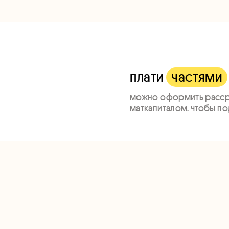
плати
частями
можно оформить рассро
маткапиталом. чтобы под