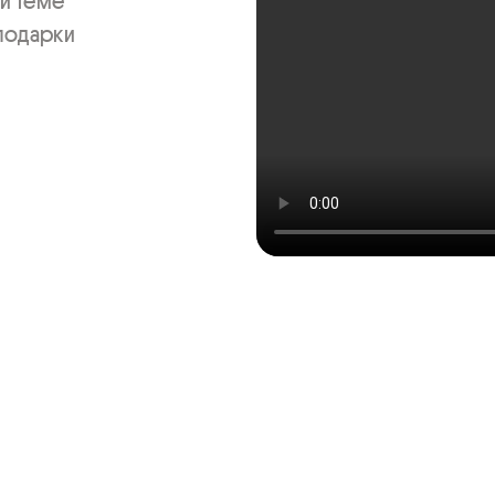
теме 

подарки 