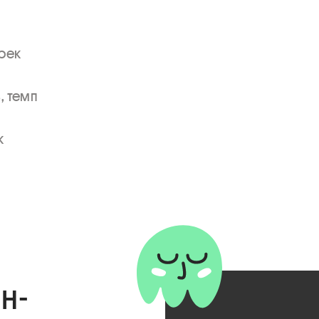
рек 
 темп 
 
н-