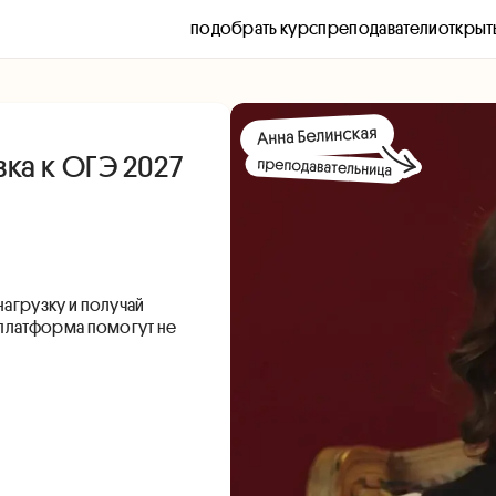
подобрать курс
преподаватели
открыт
ка к ОГЭ 2027
нагрузку и получай
 платформа помогут не