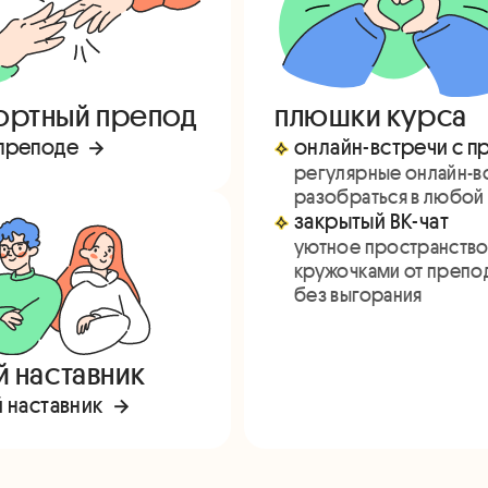
ртный препод
плюшки курса
 преподе
онлайн-встречи с п
регулярные онлайн-в
разобраться в любой 
закрытый ВК-чат
уютное пространство 
кружочками от препод
без выгорания
й наставник
й наставник