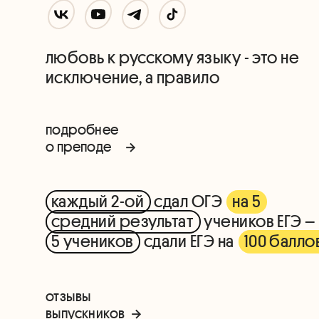
любовь к русскому языку - это не
исключение, а правило
подробнее
о преподе
каждый 2-ой
сдал ОГЭ
на 5
средний результат
учеников ЕГЭ –
5 учеников
сдали ЕГЭ на
100 балло
отзывы
выпускников