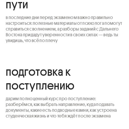
пути
в последние дни перед экзаменом важно правильно 
настроиться: полезные материалы от психолога помогут 
справиться с волнением, а разборы заданий с Дальнего 
Востока придадут уверенности в своих силах — ведь ты 
увидишь, что всё по плечу
подготовка к
поступлению
дарим полноценный курс про поступление: 
разберёмся, как выбрать направление, куда подавать 
документы, какие есть подводные камни, как устроена 
студенческая жизнь и что тебя ждёт после экзамена