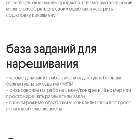
от экспертной команды предмета. С помощью пояснений 
можно разобраться в своих ошибках и ускорить 
подготовку к экзамену
база заданий для
нарешивания
•  кроме домашних работ, ученику доступна большая 
база актуальных заданий ФИПИ 

•  она позволяет отработать тему/конкретный номер или 
просто нарешать разные типы задач

•  в таком режиме отработки ученик видит свой прогресс 
по каждой теме экзамена