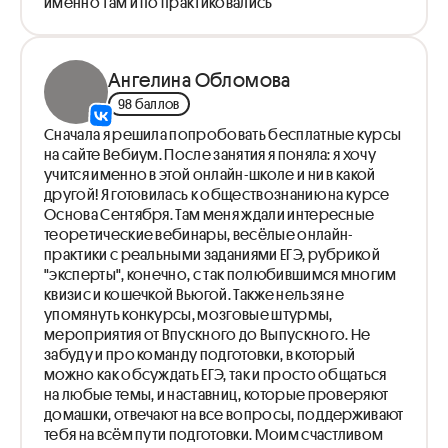
именно там и по практиковались
Ангелина Обломова
98 баллов
Сначала я решила попробовать бесплатные курсы
на сайте Вебиум. После занятия я поняла: я хочу
учится именно в этой онлайн-школе и ни в какой
другой! Я готовилась к обществознанию на курсе
Основа Сентября. Там меня ждали интересные
теоретические вебинары, весёлые онлайн-
практики с реальными заданиями ЕГЭ, рубрикой
"эксперты", конечно, с так полюбившимся многим
квизис и кошечкой Вьюгой. Также нельзя не
упомянуть конкурсы, мозговые штурмы,
мероприятия от Впускного до Выпускного. Не
забуду и про команду подготовки, в который
можно как обсуждать ЕГЭ, так и просто общаться
на любые темы, и наставниц, которые проверяют
домашки, отвечают на все вопросы, поддерживают
тебя на всём пути подготовки. Моим счастливом