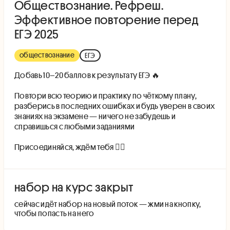
Обществознание. Рефреш.
Эффективное повторение перед
ЕГЭ 2025
обществознание
ЕГЭ
Добавь 10–20 баллов к результату ЕГЭ 🔥
Повтори всю теорию и практику по чёткому плану,
разберись в последних ошибках и будь уверен в своих
знаниях на экзамене — ничего не забудешь и
справишься с любыми заданиями
Присоединяйся, ждём тебя 👇🏻
набор на курс закрыт
cейчас идёт набор на новый поток — жми на кнопку,
чтобы попасть на него