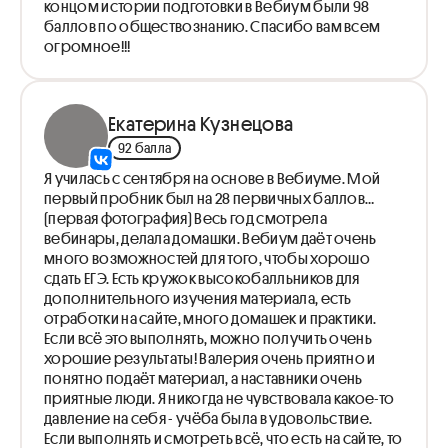
концом истории подготовки в Вебиум были 98
баллов по обществознанию. Спасибо вам всем
огромное!!!
Екатерина Кузнецова
92 балла
Я училась с сентября на основе в Вебиуме. Мой
первый пробник был на 28 первичных баллов…
(первая фотография) Весь год смотрела
вебинары, делала домашки. Вебиум даёт очень
много возможностей для того, чтобы хорошо
сдать ЕГЭ. Есть кружок высокобалльников для
дополнительного изучения материала, есть
отработки на сайте, много домашек и практики.
Если всё это выполнять, можно получить очень
хорошие результаты! Валерия очень приятно и
понятно подаёт материал, а наставники очень
приятные люди. Я никогда не чувствовала какое-то
давление на себя - учёба была в удовольствие.
Если выполнять и смотреть всё, что есть на сайте, то