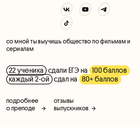
со мной ты выучишь общество по фильмам и
сериалам
22 ученика
сдали ЕГЭ на
100 баллов
каждый 2-ой
сдал на
80+ баллов
подробнее
отзывы
о преподе
выпускников