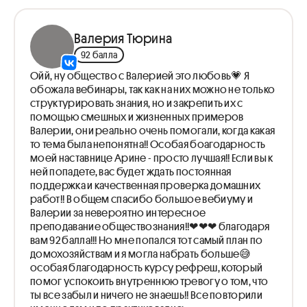
Человек и общество (практика)
Экономика (теория)
Валерия Тюрина
🎁 Решаем 21 задание
92 балла
Экономика (практика)
Ойй, ну общество с Валерией это любовь💗 Я
Социология (теория)
обожала вебинары, так как на них можно не только
Социология (практика)
структурировать знания, но и закрепить их с
Политика (теория)
помощью смешных и жизненных примеров
Политика (практика)
Валерии, они реально очень помогали, когда какая
Конституция (теория)
то тема была непонятна!! Особая боагодарность
🎁 Решаем 23 задание
моей наставнице Арине - просто лучшая!! Если вы к
Конституция (практика)
ней попадете, вас будет ждать постоянная
Право (теория)
поддержка и качественная проверка домашних
Право (практика)
работ!! В общем спасибо большое вебиуму и
Валерии за невероятно интересное
преподавание обществознания!!❤❤❤ благодаря
вам 92 балла!!! Но мне попался тот самый план по
домохозяйствам и я могла набрать больше😅
особая благодарность курсу рефреш, который
помог успокоить внутреннюю тревогу о том, что
ты все забыл и ничего не знаешь!! Все повторили