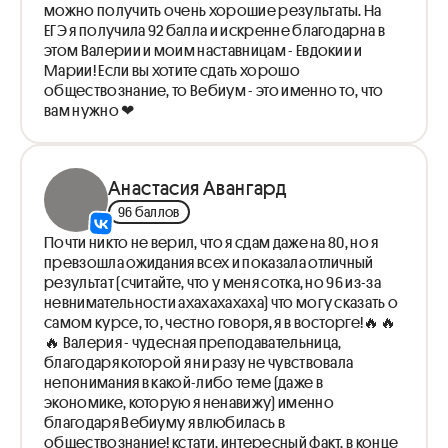
можно получить очень хорошие результаты. На
ЕГЭ я получила 92 балла и искренне благодарна в
этом Валерии и моим наставницам - Евдокии и
Марии! Если вы хотите сдать хорошо
обществознание, то Вебиум - это именно то, что
вам нужно ❤
Анастасия Авангард
96 баллов
Почти никто не верил, что я сдам даже на 80, но я
превзошла ожидания всех и показала отличный
результат (считайте, что у меня сотка, но 96 из-за
невнимательности ахахахахаха) что могу сказать о
самом курсе, то, честно говоря, я в восторге!🔥🔥
🔥 Валерия - чудесная преподавательница,
благодаря которой я ни разу не чувствовала
непонимания в какой-либо теме (даже в
экономике, которую я ненавижу) именно
благодаря Вебиуму я влюбилась в
обществознание! кстати, интересный факт, в конце