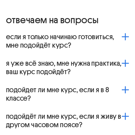
отвечаем на вопросы
если я только начинаю готовиться,
мне подойдёт курс?
Да! На курсе есть отдельный трек для тех, кто ещё
я уже всё знаю, мне нужна практика,
не начинал подготовку — поможем спокойно
освоить базу, закрыть пробелы и выжать
ваш курс подойдёт?
максимум из оставшегося времени 💪
Да! На курсе есть трек для тех, кто хочет много
подойдет ли мне курс, если я в 8
практиковаться и закрывать пробелы 💪
классе?
Конечно! Начав готовиться в 8-м классе, ты
подойдёт ли мне курс, если я живу в
получаешь серьезное преимущество: у тебя
будет больше времени на освоение материала, ты
другом часовом поясе?
успеешь разобраться в сложных темах без