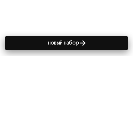
новый набор
сайт
главная
все курсы