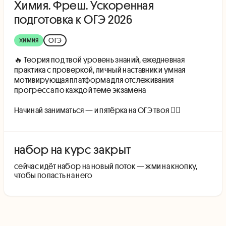
Химия. Фреш. Ускоренная
подготовка к ОГЭ 2026
химия
ОГЭ
🔥 Теория под твой уровень знаний, ежедневная
практика с проверкой, личный наставник и умная
мотивирующая платформа для отслеживания
прогресса по каждой теме экзамена
Начинай заниматься — и пятёрка на ОГЭ твоя 👇🏻
набор на курс закрыт
cейчас идёт набор на новый поток — жми на кнопку,
чтобы попасть на него