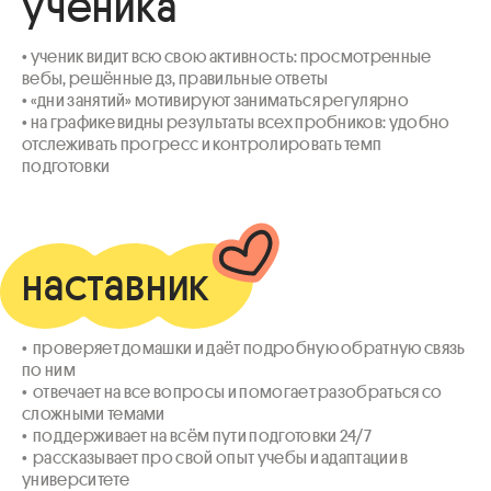
ученика
• ученик видит всю свою активность: просмотренные 
вебы, решённые дз, правильные ответы

• «дни занятий» мотивируют заниматься регулярно

• на графике видны результаты всех пробников: удобно 
отслеживать прогресс и контролировать темп 
подготовки
наставник
•  проверяет домашки и даёт подробную обратную связь 
по ним

•  отвечает на все вопросы и помогает разобраться со 
сложными темами

•  поддерживает на всём пути подготовки 24/7

•  рассказывает про свой опыт учебы и адаптации в 
университете
