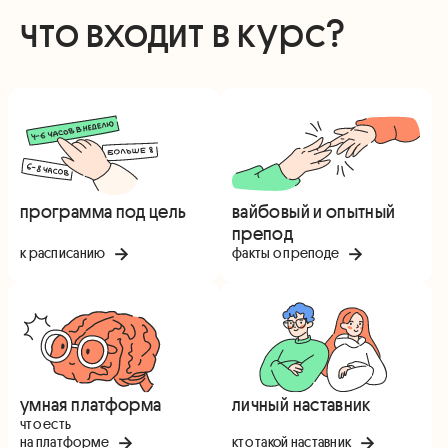
что входит в курс?
программа под цель
вайбовый и опытный
препод
к расписанию
факты о преподе
умная платформа
личный наставник
что есть
на платформе
кто такой наставник