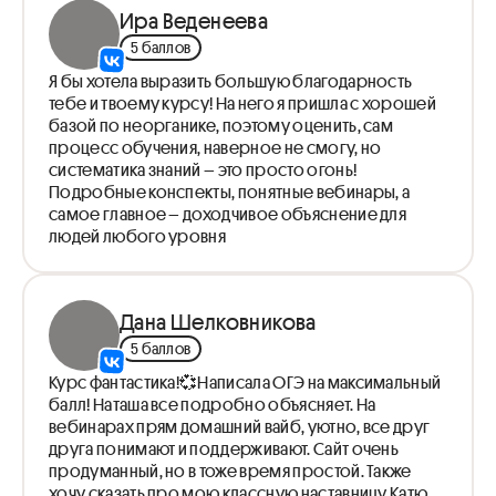
ОВР. Теория.
Ира Веденеева
Практика по заданиям 16-17 ОГЭ
5 баллов
Разбор задания 15 ОГЭ
Я бы хотела выразить большую благодарность
Разбор задания 8-9 ОГЭ
тебе и твоему курсу! На него я пришла с хорошей
Безопасность в лаборатории. Применение
базой по неорганике, поэтому оценить, сам
химических веществ.
процесс обучения, наверное не смогу, но
Вычисление массы элемента по его массовой доле.
систематика знаний – это просто огонь!
Массовая доля вещества. Начало задач.
Подробные конспекты, понятные вебинары, а
Разбор задания 16 ОГЭ
самое главное – доходчивое объяснение для
Типы химических реакций
людей любого уровня
Дана Шелковникова
5 баллов
Курс фантастика!💞Написала ОГЭ на максимальный
балл! Наташа все подробно объясняет. На
вебинарах прям домашний вайб, уютно, все друг
друга понимают и поддерживают. Сайт очень
продуманный, но в тоже время простой. Также
хочу сказать про мою классную наставницу Катю.