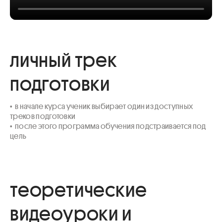
личный трек
подготовки
•  в начале курса ученик выбирает один из доступных 
треков подготовки

•  после этого программа обучения подстраивается под 
цель
теоретические
видеоуроки и