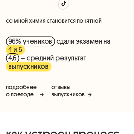
со мной химия становится понятной
96% учеников
сдали экзамен на
4 и 5
4,6
– средний результат
выпускников
подробнее
отзывы
о преподе
выпускников
как устроен процесс