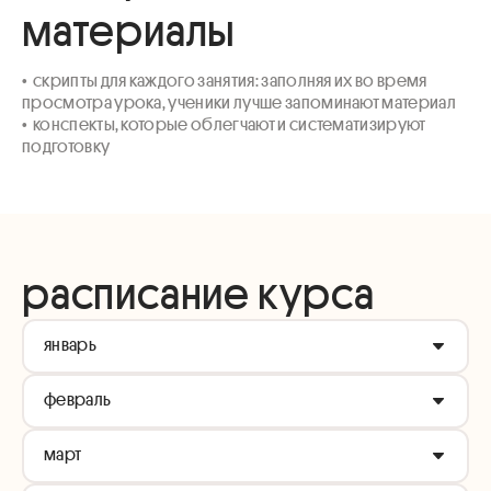
материалы
•  скрипты для каждого занятия: заполняя их во время 
просмотра урока, ученики лучше запоминают материал

•  конспекты, которые облегчают и систематизируют 
подготовку
расписание курса
январь
февраль
Приветствие
Как устроен курс. Как учиться на платформе.
март
Вступление. Что такое неорганика и химия в целом?
Строение атома и иона. Возбужденное состояние.
Видеоурок