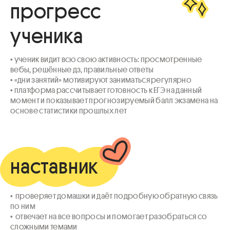
прогресс
ученика
• ученик видит всю свою активность: просмотренные 
вебы, решённые дз, правильные ответы

• «дни занятий» мотивируют заниматься регулярно

• платформа рассчитывает готовность к ЕГЭ на данный 
момент и показывает прогнозируемый балл экзамена на 
основе статистики прошлых лет
наставник
•  проверяет домашки и даёт подробную обратную связь 
по ним

•  отвечает на все вопросы и помогает разобраться со 
сложными темами
