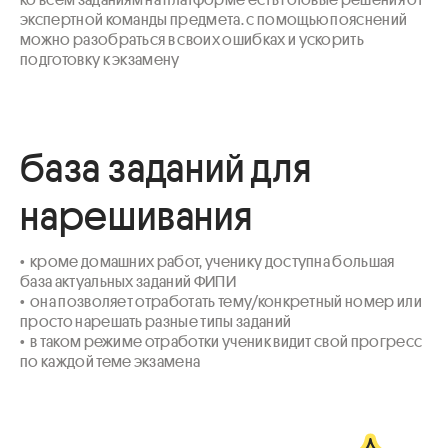
экспертной команды предмета. с помощью пояснений 
можно разобраться в своих ошибках и ускорить 
подготовку к экзамену
база заданий для
нарешивания
•  кроме домашних работ, ученику доступна большая 
база актуальных заданий ФИПИ 

•  она позволяет отработать тему/конкретный номер или 
просто нарешать разные типы заданий

•  в таком режиме отработки ученик видит свой прогресс 
по каждой теме экзамена