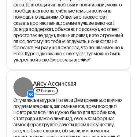
слов. Есть общий чат добрый и позитивный, можно
пообщаться на отвлечённые темы, и получить
помощь по заданиям. Отдельно также стоит
сказать про наставниц: самые лучшие девочки!!
Всегда поддержат, объяснят, подскажут, но ответ
просто так не дадут, лишь направят, и это огромный
плюс, потому что тебя учат думать, но никогда не
бросают. Ни разу не пожалела, что пошла именно к
Нате. Курс однозначно советую!!! Тут можно быть
уверенной в своём результате ❤️‍🩹
Айсу Ассинская
97 баллов
Отучилась на курсе Натальи Дмитриевны, отличная
подача материала, запоминается, прям доходит!
Повторила все, что нужно было для пробников,
Статграда и даже олимпиад, очень комфортная
атмосфера в группе, зачеты прям по существу,
все, что было сложно, объяснили и помогли
понять, я очень рада, что занималась на курсе❤️‍🩹