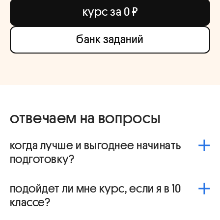
курс за 0 ₽
банк заданий
отвечаем на вопросы
когда лучше и выгоднее начинать
подготовку?
Чем больше времени остаётся до экзамена, тем
подойдет ли мне курс, если я в 10
спокойнее и основательнее можно освоить весь
материал, потренироваться, разобрать ошибки и
классе?
закрепить знания. Поэтому мы советуем начинать