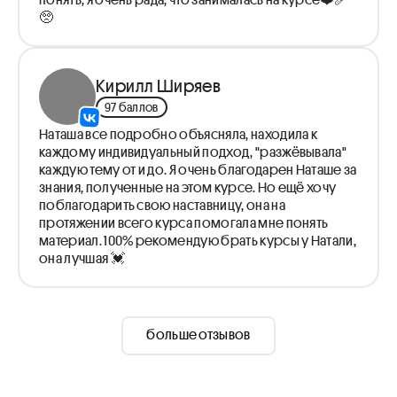
🥺
Кирилл Ширяев
97 баллов
Наташа все подробно объясняла, находила к
каждому индивидуальный подход, "разжёвывала"
каждую тему от и до. Я очень благодарен Наташе за
знания, полученные на этом курсе. Но ещё хочу
поблагодарить свою наставницу, она на
протяжении всего курса помогала мне понять
материал. 100% рекомендую брать курсы у Натали,
она лучшая 💓
больше отзывов