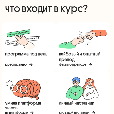
что входит в курс?
программа под цель
вайбовый и опытный
препод
к расписанию
факты о преподе
умная платформа
личный наставник
что есть
на платформе
кто такой наставник