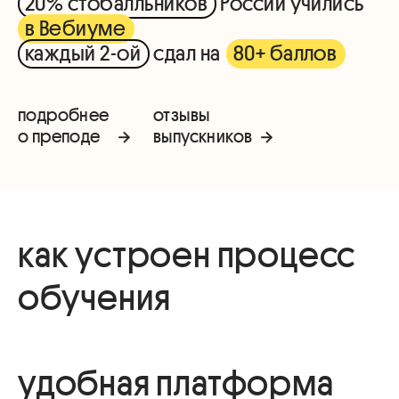
20% стобалльников
России учились
в Вебиуме
каждый 2-ой
сдал на
80+ баллов
подробнее
отзывы
о преподе
выпускников
как устроен процесс
обучения
удобная платформа