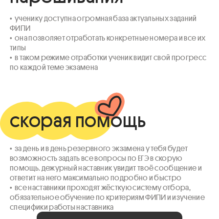
•  ученику доступна огромная база актуальных заданий 
ФИПИ 

•  она позволяет отработать конкретные номера и все их 
типы 

•  в таком режиме отработки ученик видит свой прогресс 
по каждой теме экзамена
скорая помощь
•  за день и в день резервного экзамена у тебя будет 
возможность задать все вопросы по ЕГЭ в скорую 
помощь. дежурный наставник увидит твоё сообщение и 
ответит на него максимально подробно и быстро

•  все наставники проходят жёсткую систему отбора, 
обязательное обучение по критериям ФИПИ и изучение 
специфики работы наставника