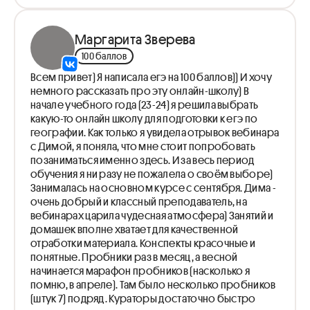
Маргарита Зверева
100 баллов
Всем привет) Я написала егэ на 100 баллов)) И хочу
немного рассказать про эту онлайн-школу) В
начале учебного года (23-24) я решила выбрать
какую-то онлайн школу для подготовки к егэ по
географии. Как только я увидела отрывок вебинара
с Димой, я поняла, что мне стоит попробовать
позаниматься именно здесь. И за весь период
обучения я ни разу не пожалела о своём выборе)
Занималась на основном курсе с сентября. Дима -
очень добрый и классный преподаватель, на
вебинарах царила чудесная атмосфера) Занятий и
домашек вполне хватает для качественной
отработки материала. Конспекты красочные и
понятные. Пробники раз в месяц, а весной
начинается марафон пробников (насколько я
помню, в апреле). Там было несколько пробников
(штук 7) подряд. Кураторы достаточно быстро