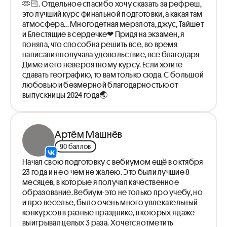
🫶🏻. Отдельное спасибо хочу сказать за рефреш,
это лучший курс финальной подготовки, а какая там
атмосфера... Многодетная мерзлота, джус, Тайшет
и Блестящие в сердечке❤ Придя на экзамен, я
поняла, что способна решить все, во время
написания получала удовольствие, все благодаря
Диме и его невероятному курсу. Если хотите
сдавать географию, то вам только сюда. С большой
любовью и безмерной благодарностью от
выпускницы 2024 года🌏
Артём Машнёв
90 баллов
Начал свою подготовку с вебиумом ещё в октября
23 года и не о чем не жалею. Это были лучшие 8
месяцев, в которые я получал качественное
образование. Вебиум-это не только про учебу, но
и про веселье, было очень много увлекательный
конкурсов в разные празднике, в которых я даже
выигрывал целых 3 раза. Хочется отметить