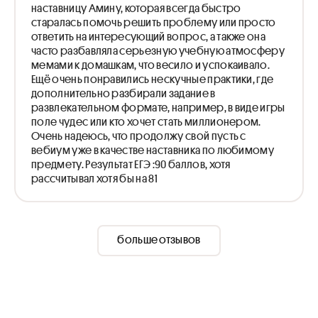
наставницу Амину, которая всегда быстро
старалась помочь решить проблему или просто
ответить на интересующий вопрос, а также она
часто разбавляла серьезную учебную атмосферу
мемами к домашкам, что весило и успокаивало.
Ещё очень понравились нескучные практики, где
дополнительно разбирали задание в
развлекательном формате, например, в виде игры
поле чудес или кто хочет стать миллионером.
Очень надеюсь, что продолжу свой пусть с
вебиум уже в качестве наставника по любимому
предмету. Результат ЕГЭ :90 баллов, хотя
рассчитывал хотя бы на 81
больше отзывов