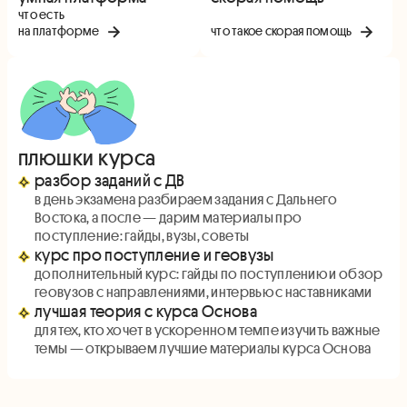
что есть
на платформе
что такое скорая помощь
плюшки курса
разбор заданий с ДВ
в день экзамена разбираем задания с Дальнего
Востока, а после — дарим материалы про
поступление: гайды, вузы, советы
курс про поступление и геовузы
дополнительный курс: гайды по поступлению и обзор
геовузов с направлениями, интервью с наставниками
лучшая теория с курса Основа
для тех, кто хочет в ускоренном темпе изучить важные
темы — открываем лучшие материалы курса Основа