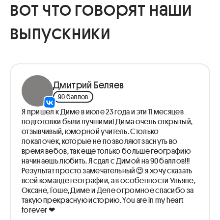
вот что говорят наши
Практика — День до ЕГЭ (резерв)
Мировое хозяйство | Теория
выпускники
Дмитрий Беляев
90 баллов
Я пришел к Диме в июле 23 года и эти 11 месяцев
подготовки были лучшими! Дима очень открытый,
отзывчивый, юморной учитель. Столько
локалочек, которые не позволяют заснуть во
время вебов, так еще только больше географию
начинаешь любить. Я сдал с Димой на 90 баллов!!!
Результат просто замечательный😍 я хочу сказать
всей команде географии, а в особенности Ульяне,
Оксане, Гоше, Диме и Деле огромное спасибо за
такую прекрасную историю. You are in my heart
forever ❤