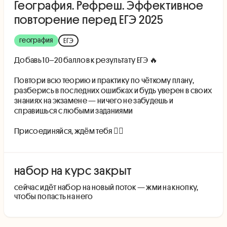
География. Рефреш. Эффективное
повторение перед ЕГЭ 2025
география
ЕГЭ
Добавь 10–20 баллов к результату ЕГЭ 🔥
Повтори всю теорию и практику по чёткому плану,
разберись в последних ошибках и будь уверен в своих
знаниях на экзамене — ничего не забудешь и
справишься с любыми заданиями
Присоединяйся, ждём тебя 👇🏻
набор на курс закрыт
cейчас идёт набор на новый поток — жми на кнопку,
чтобы попасть на него