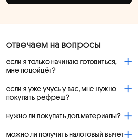
отвечаем на вопросы
если я только начинаю готовиться,
мне подойдёт?
Да, если будешь стараться:) На курсе мы пройдем
если я уже учусь у вас, мне нужно
все темы экзамена, хоть осталось и совсем мало
времени на полноценную подготовку, мы
покупать рефреш?
поможем выжать максимум из того, что есть
Нет, все ученики проходят рефреш в рамках своих
нужно ли покупать доп.материалы?
курсов. Одни предметы в мае, другие – в июне,
просто продли свой курс :)
Нет, все необходимые материалы уже включены в
можно ли получить налоговый вычет
курс и доступны каждому нашему ученику