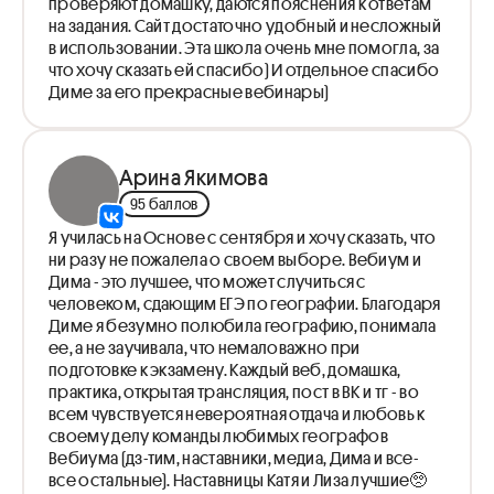
проверяют домашку, даются пояснения к ответам
на задания. Сайт достаточно удобный и несложный
в использовании. Эта школа очень мне помогла, за
что хочу сказать ей спасибо) И отдельное спасибо
Диме за его прекрасные вебинары)
Арина Якимова
95 баллов
Я училась на Основе с сентября и хочу сказать, что
ни разу не пожалела о своем выборе. Вебиум и
Дима - это лучшее, что может случиться с
человеком, сдающим ЕГЭ по географии. Благодаря
Диме я безумно полюбила географию, понимала
ее, а не заучивала, что немаловажно при
подготовке к экзамену. Каждый веб, домашка,
практика, открытая трансляция, пост в ВК и тг - во
всем чувствуется невероятная отдача и любовь к
своему делу команды любимых географов
Вебиума (дз-тим, наставники, медиа, Дима и все-
все остальные). Наставницы Катя и Лиза лучшие🥺