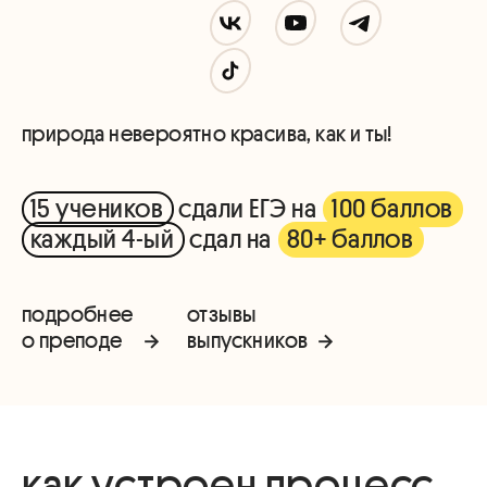
природа невероятно красива, как и ты!
15 учеников
сдали ЕГЭ на
100 баллов
каждый 4-ый
сдал на
80+ баллов
подробнее
отзывы
о преподе
выпускников
как устроен процесс