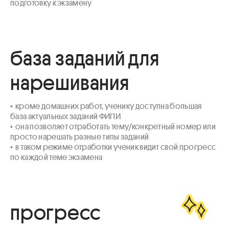
подготовку к экзамену
база заданий для
нарешивания
•  кроме домашних работ, ученику доступна большая 
база актуальных заданий ФИПИ 

•  она позволяет отработать тему/конкретный номер или 
просто нарешать разные типы заданий

•  в таком режиме отработки ученик видит свой прогресс 
по каждой теме экзамена
прогресс