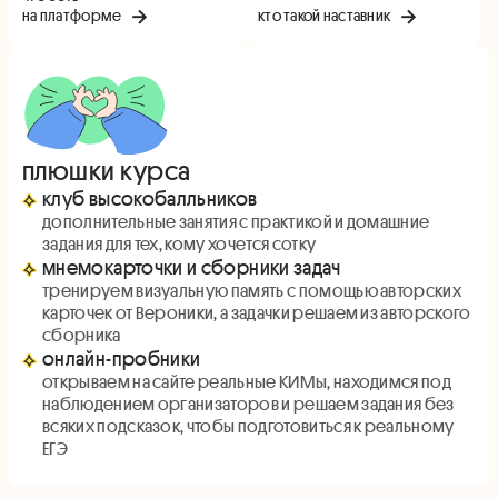
на платформе
кто такой наставник
плюшки курса
клуб высокобалльников
дополнительные занятия с практикой и домашние
задания для тех, кому хочется сотку
мнемокарточки и сборники задач
тренируем визуальную память с помощью авторских
карточек от Вероники, а задачки решаем из авторского
сборника
онлайн-пробники
открываем на сайте реальные КИМы, находимся под
наблюдением организаторов и решаем задания без
всяких подсказок, чтобы подготовиться к реальному
ЕГЭ