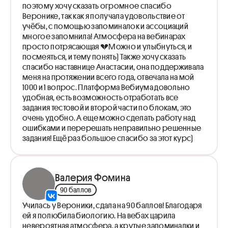
Прокачка по эволюции: решение задач + повторение
поэтому хочу сказать огромное спасибо
теории
Веронике, так как я получала удовольствие от
Экология: факторы среды, биотические
учёбы, с помощью запоминалок и ассоциаций
взаимоотношения, адаптации и приспособления,
многое запомнила! Атмосфера на вебинарах
биосфера
просто потрясающая 💔Можно и улыбнуться, и
Прокачка по экологии: решение задач + повторение
посмеяться, и тему понять) Также хочу сказать
теории
спасибо наставнице Анастасии, она поддерживала
Селекция и Биотехнология
меня на протяжении всего года, отвечала на мой
Прокачка по экологии: решение задач + повторение
1000 и 1 вопрос. Платформа Вебиума довольно
теории
удобная, есть возможность отработать все
задания тестовой и второй части по блокам, это
очень удобно. А еще можно сделать работу над
ошибками и перерешать неправильно решенные
задания! Ещё раз большое спасибо за этот курс)
Валерия Фомина
90 баллов
Училась у Вероники, сдала на 90 баллов! Благодаря
ей я полюбила биологию. На вебах царила
невероятная атмосфера, а крутые запоминалки и