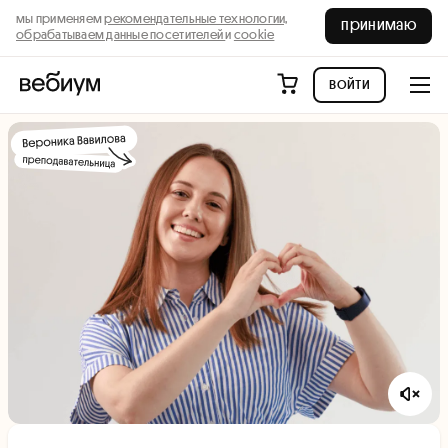
мы применяем
рекомендательные технологии,
принимаю
обрабатываем данные посетителей
и
cookie
войти