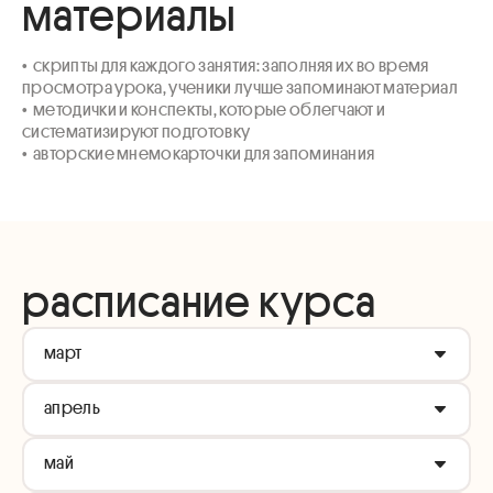
материалы
•  скрипты для каждого занятия: заполняя их во время 
просмотра урока, ученики лучше запоминают материал

•  методички и конспекты, которые облегчают и 
систематизируют подготовку

•  авторские мнемокарточки для запоминания
расписание курса
март
апрель
Как будем учиться на курсе?
Лайфхаки для учебы
май
Почему решать пробники ЕГЭ по биологии нужно уже
Зоология беспозвоночных, эволюция систем органов