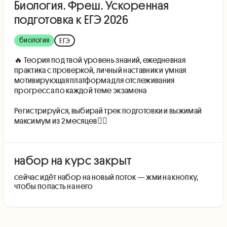
Биология. Фреш. Ускоренная
подготовка к ЕГЭ 2026
биология
ЕГЭ
🔥 Теория под твой уровень знаний, ежедневная
практика с проверкой, личный наставник и умная
мотивирующая платформа для отслеживания
прогресса по каждой теме экзамена
Регистрируйся, выбирай трек подготовки и выжимай
максимум из 2 месяцев👇🏻
набор на курс закрыт
cейчас идёт набор на новый поток — жми на кнопку,
чтобы попасть на него