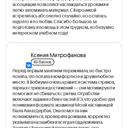
ассоциации позволяют наслаждаться уроками и
легко запоминать материал. С Вероникой
встретилась абсолютно случайно, но осталась
надолго и по любви. Спасибо большое за
подготовку и помощь в этом трудном, но безумно
интересном учебном году!
Ксения Митрофанова
80 баллов
Перед первым занятием переживала, но быстро
поняла, что попала в комфортное и дружелюбное
место. В Вебиуме очень нравится система стриков,
парных стриков и достижений — они мотивируют и
помогают не сбиваться с ритма. Отработки
включают задания обеих частей ЕГЭ, что удобно для
понимания формата экзамена! Моей наставницей
была Анна Щербак. Она помогла нам
познакомиться, проверяла домашки, корректно
указывала на ошибки и всегда поддерживала.
Занятия с Вероникой проходили легко, она