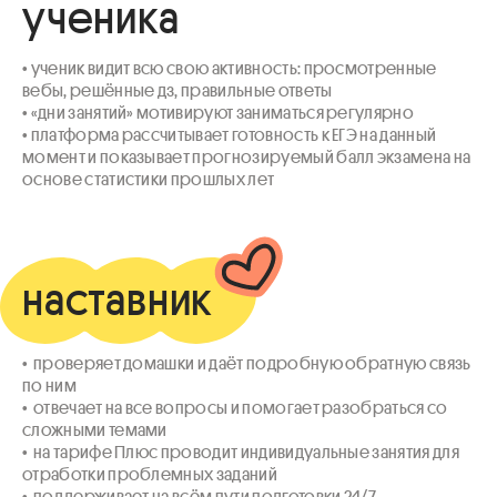
ученика
• ученик видит всю свою активность: просмотренные 
вебы, решённые дз, правильные ответы

• «дни занятий» мотивируют заниматься регулярно

• платформа рассчитывает готовность к ЕГЭ на данный 
момент и показывает прогнозируемый балл экзамена на 
основе статистики прошлых лет
наставник
•  проверяет домашки и даёт подробную обратную связь 
по ним

•  отвечает на все вопросы и помогает разобраться со 
сложными темами

•  на тарифе Плюс проводит индивидуальные занятия для 
отработки проблемных заданий

•  поддерживает на всём пути подготовки 24/7
