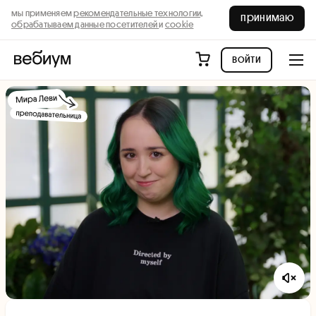
мы применяем
рекомендательные технологии,
принимаю
обрабатываем данные посетителей
и
cookie
войти