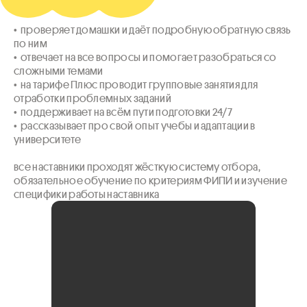
•  проверяет домашки и даёт подробную обратную связь 
по ним

•  отвечает на все вопросы и помогает разобраться со 
сложными темами

•  на тарифе Плюс проводит групповые занятия для 
отработки проблемных заданий

•  поддерживает на всём пути подготовки 24/7

•  рассказывает про свой опыт учебы и адаптации в 
университете

все наставники проходят жёсткую систему отбора, 
обязательное обучение по критериям ФИПИ и изучение 
специфики работы наставника