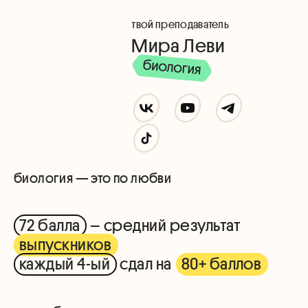
твой преподаватель
Мира Леви
биология — это по любви
72 балла
– средний результат
выпускников
каждый 4-ый
сдал на
80+ баллов