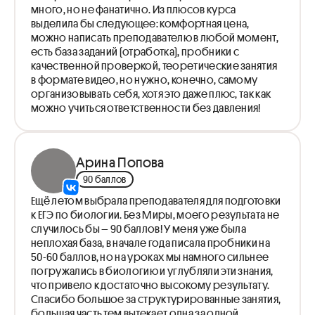
Экология
много, но не фанатично. Из плюсов курса
(мартовский)
Клуб высокобалльников
выделила бы следующее: комфортная цена,
Практика. Экология
Кодоминирование. Задачи с черепаховым окрасом.
Цепи питания. Экологическая пирамида и виды
можно написать преподавателю в любой момент,
Наследование групп крови. Решение задач.
Решаем задания, которые могут попасться на ЕГЭ и
экосистем. Биоценоз, биогеоценоз
есть база заданий (отработка), пробники с
обсуждаем экзамен
Прокачка по эволюции: решение задач + повторение
качественной проверкой, теоретические занятия
теории
в формате видео, но нужно, конечно, самому
Сукцессия. Биосфера. Биомы
организовывать себя, хотя это даже плюс, так как
Селекция и Биотехнология
можно учиться ответственности без давления!
Клуб высокобалльников
Арина Попова
90 баллов
Ещё летом выбрала преподавателя для подготовки
к ЕГЭ по биологии. Без Миры, моего результата не
случилось бы – 90 баллов! У меня уже была
неплохая база, в начале года писала пробники на
50-60 баллов, но на уроках мы намного сильнее
погружались в биологию и углубляли эти знания,
что привело к достаточно высокому результату.
Спасибо большое за структурированные занятия,
большая часть тем вытекает одна за одной,