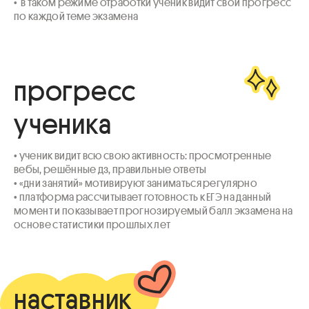
•  в таком режиме отработки ученик видит свой прогресс 
по каждой теме экзамена
прогресс
ученика
• ученик видит всю свою активность: просмотренные 
вебы, решённые дз, правильные ответы

• «дни занятий» мотивируют заниматься регулярно

• платформа рассчитывает готовность к ЕГЭ на данный 
момент и показывает прогнозируемый балл экзамена на 
основе статистики прошлых лет
наставник