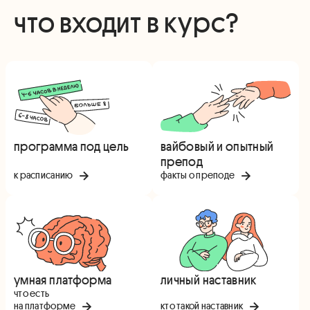
что входит в курс?
программа под цель
вайбовый и опытный
препод
к расписанию
факты о преподе
умная платформа
личный наставник
что есть
на платформе
кто такой наставник