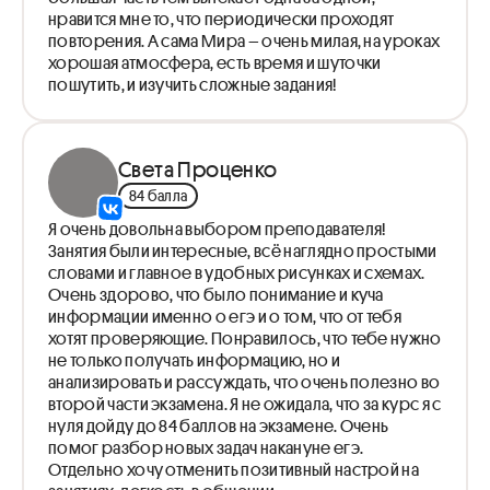
нравится мне то, что периодически проходят
повторения. А сама Мира – очень милая, на уроках
хорошая атмосфера, есть время и шуточки
пошутить, и изучить сложные задания!
Света Проценко
84 балла
Я очень довольна выбором преподавателя!
Занятия были интересные, всё наглядно простыми
словами и главное в удобных рисунках и схемах.
Очень здорово, что было понимание и куча
информации именно о егэ и о том, что от тебя
хотят проверяющие. Понравилось, что тебе нужно
не только получать информацию, но и
анализировать и рассуждать, что очень полезно во
второй части экзамена. Я не ожидала, что за курс я с
нуля дойду до 84 баллов на экзамене. Очень
помог разбор новых задач накануне егэ.
Отдельно хочу отменить позитивный настрой на