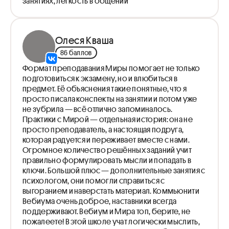
занятиях, легкость в общении
Олеся Кваша
86 баллов
Формат преподавания Миры помогает не только
подготовиться к экзамену, но и влюбиться в
предмет. Её объяснения такие понятные, что я
просто писала конспекты на занятии и потом уже
не зубрила — всё отлично запоминалось.
Практики с Мирой — отдельная история: она не
просто преподаватель, а настоящая подруга,
которая радуется и переживает вместе с нами.
Огромное количество решённых заданий учит
правильно формулировать мысли и попадать в
ключи. Большой плюс — дополнительные занятия с
психологом, они помогли справиться с
выгоранием и наверстать материал. Коммьюнити
Вебиума очень доброе, наставники всегда
поддерживают. Вебиум и Мира топ, берите, не
пожалеете! В этой школе учат логически мыслить,