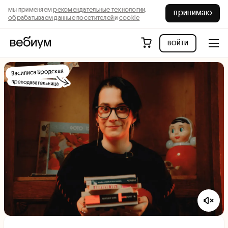
мы применяем
рекомендательные технологии,
принимаю
обрабатываем данные посетителей
и
cookie
войти