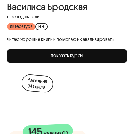
Василиса Бродская
преподаватель
литература
ЕГЭ
читаю хорошие книги и помогаю их анализировать
показать курсы
Ангелина
94 балла
145
учеников