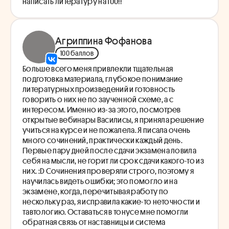
написать литературу на 100!!
Агриппина Фофанова
100 баллов
Больше всего меня привлекли тщательная
подготовка материала, глубокое понимание
литературных произведений и готовность
говорить о них не по заученной схеме, а с
интересом. Именно из-за этого, посмотрев
открытые вебинары Василисы, я приняла решение
учиться на курсе и не пожалела. Я писала очень
много сочинений, практически каждый день.
Первые пару дней после сдачи экзамена ловила
себя на мысли, не горит ли срок сдачи какого-то из
них. :D Сочинения проверяли строго, поэтому я
научилась видеть ошибки; это помогло и на
экзамене, когда, перечитывая работу по
нескольку раз, я исправила какие-то неточности и
тавтологию. Оставаться в тонусе мне помогли
обратная связь от наставницы и система