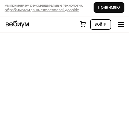
мы применяем
рекомендательные технологии,
принимаю
обрабатываем данные посетителей
и
cookie
войти