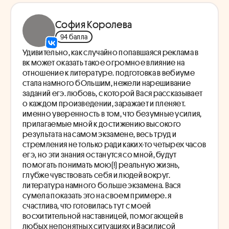
София Королева
94 балла
Удивительно, как случайно попавшаяся реклама в
вк может оказать такое огромное влияние на
отношение к литературе. подготовка в вебиуме
стала намного бОльшим, нежели нарешивание
заданий егэ. любовь, с которой Вася рассказывает
о каждом произведении, заражает и пленяет.
именно уверенность в том, что безумные усилия,
прилагаемые мной к достижению высокого
результата на самом экзамене, весь труд и
стремления не только ради каких-то четырех часов
егэ, но эти знания останутся со мной, будут
помогать понимать мою(!) реальную жизнь,
глубже чувствовать себя и людей вокруг.
литература намного больше экзамена. Вася
сумела показать это на своем примере. я
счастлива, что готовилась тут с моей
восхитительной наставницей, помогающей в
любых непонятных ситуациях и Василисой