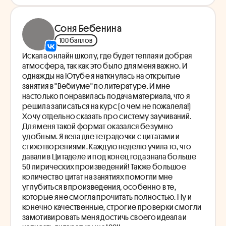
Соня Бебенина
100 баллов
Искала онлайн школу, где будет теплая и добрая
атмосфера, так как это было для меня важно. И
однажды на Ютубе я наткнулась на открытые
занятия в "Вебиуме" по литературе. И мне
настолько понравилась подача материала, что я
решила записаться на курс (о чем не пожалела!)
Хочу отдельно сказать про систему заучиваний.
Для меня такой формат оказался безумно
удобным. Я вела две тетрадочки с цитатами и
стихотворениями. Каждую неделю учила то, что
давали в Цитаделе и под конец года знала больше
50 лирических произведений! Также большое
количество цитат на занятиях помогли мне
углубиться в произведения, особенно в те,
которые я не смогла прочитать полностью. Ну и
конечно качественные, строгие проверки смогли
замотивировать меня достичь своего идеала и