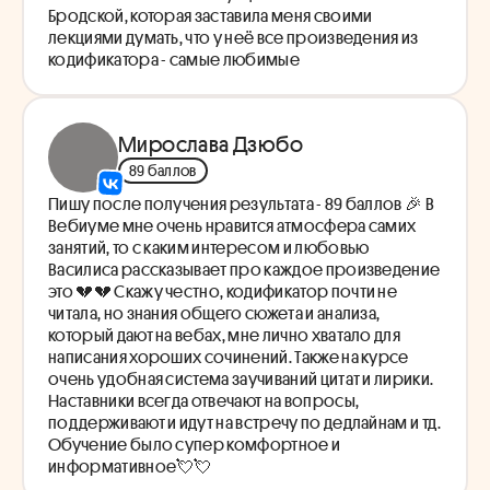
Бродской, которая заставила меня своими
лекциями думать, что у неё все произведения из
кодификатора - самые любимые
Мирослава Дзюбо
89 баллов
Пишу после получения результата - 89 баллов 🎉 В
Вебиуме мне очень нравится атмосфера самих
занятий, то с каким интересом и любовью
Василиса рассказывает про каждое произведение
это 💔💔 Скажу честно, кодификатор почти не
читала, но знания общего сюжета и анализа,
который дают на вебах, мне лично хватало для
написания хороших сочинений. Также на курсе
очень удобная система заучиваний цитат и лирики.
Наставники всегда отвечают на вопросы,
поддерживают и идут на встречу по дедлайнам и тд.
Обучение было супер комфортное и
информативное💘💘