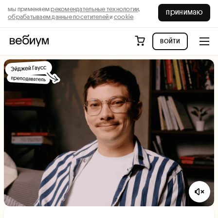
мы применяем
рекомендательные технологии,
принимаю
обрабатываем данные посетителей
и
cookie
войти