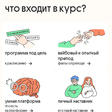
что входит в курс?
программа под цель
вайбовый и опытный
препод
к расписанию
факты о преподе
умная платформа
личный наставник
что есть
на платформе
кто такой наставник