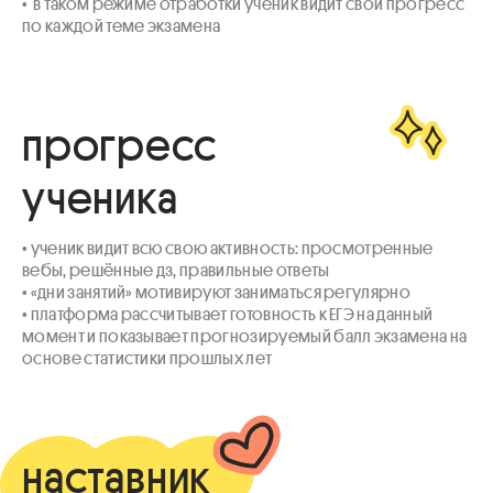
•  в таком режиме отработки ученик видит свой прогресс 
по каждой теме экзамена
прогресс
ученика
• ученик видит всю свою активность: просмотренные 
вебы, решённые дз, правильные ответы

• «дни занятий» мотивируют заниматься регулярно

• платформа рассчитывает готовность к ЕГЭ на данный 
момент и показывает прогнозируемый балл экзамена на 
основе статистики прошлых лет
наставник