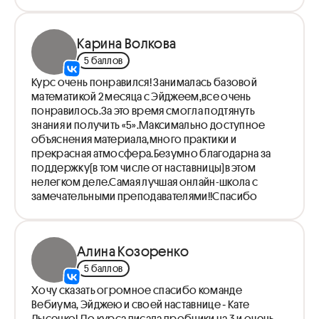
Карина Волкова
5 баллов
Курс очень понравился! Занималась базовой
математикой 2 месяца с Эйджеем,все очень
понравилось.За это время смогла подтянуть
знания и получить «5».Максимально доступное
объяснения материала,много практики и
прекрасная атмосфера.Безумно благодарна за
поддержку(в том числе от наставницы)в этом
нелегком деле.Самая лучшая онлайн-школа с
замечательными преподавателями!!Спасибо
Алина Козоренко
5 баллов
Хочу сказать огромное спасибо команде
Вебиума, Эйджею и своей наставнице ‐ Кате
Лысенко! До курса писала пробники на 3 и очень