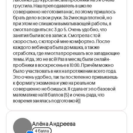
грустила. Наш преподаватель в школе
совершенно не готовила нас, поэтому пришлось
брать дело в свои руки. За 2 месяца плотной, но
при этом не слишком выматывающей работы, я
смогла подняться с 3 до 5. Очень удобно, что
занятия были все в записи. Смотрела с той
скоростью, с которой мне комфортно. После
каждого вебинара была домашка, а также
отработка, где я могла прорешать все западающие
темы. И да, это не всё! Раз в месяц были онлайн-
пробники в воскресенье в 10:00. Причём можно
было участвовать в них на протяжении всего года.
Это очень удобно, так ты постепенно привыкаешь
к формату экзамена и уже на реальном
совершенно не боишься. Я сдала егэ по базовой
математике на 18 баллов (5) и очень рада, что
вовремя занялась подготовкой))
Алёна Андреева
4 балла