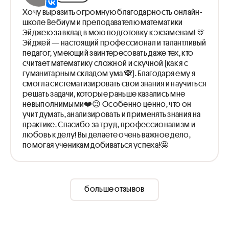
Хочу выразить огромную благодарность онлайн-
школе Вебиум и преподавателю математики
Эйджею за вклад в мою подготовку к экзаменам! 🫶
Эйджей — настоящий профессионал и талантливый
педагог, умеющий заинтересовать даже тех, кто
считает математику сложной и скучной (как я с
гуманитарным складом ума 🙈). Благодаря ему я
смогла систематизировать свои знания и научиться
решать задачи, которые раньше казались мне
невыполнимыми❤️😉 Особенно ценно, что он
учит думать, анализировать и применять знания на
практике. Спасибо за труд, профессионализм и
любовь к делу! Вы делаете очень важное дело,
помогая ученикам добиваться успеха!🤩
больше отзывов