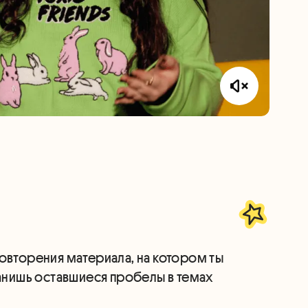
вторения материала, на котором ты
анишь оставшиеся пробелы в темах