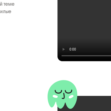
теме 

милые 