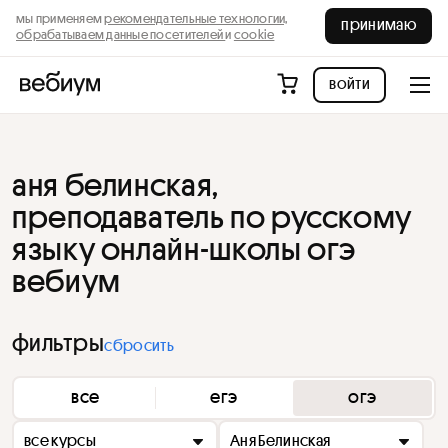
мы применяем
рекомендательные технологии,
принимаю
обрабатываем данные посетителей
и
cookie
войти
аня белинская,
преподаватель по русскому
языку онлайн-школы огэ
вебиум
фильтры
сбросить
все
егэ
огэ
все курсы
Аня Белинская