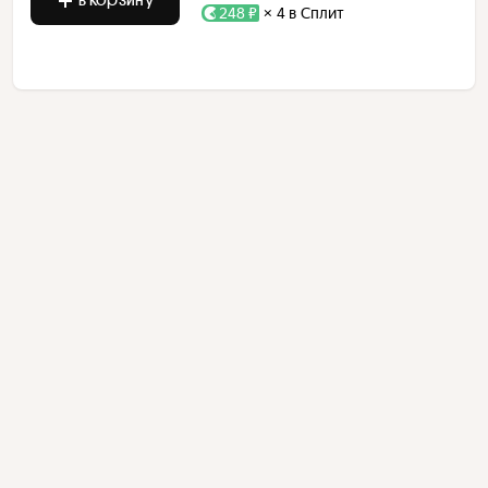
248 ₽
× 4 в Сплит