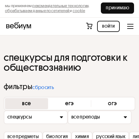
мы применяем
рекомендательные технологии,
принимаю
обрабатываем данные посетителей
и
cookie
войти
спецкурсы для подготовки к
обществознанию
фильтры
сбросить
все
егэ
огэ
спецкурсы
все преподы
все предметы
биология
химия
русский язык
ли