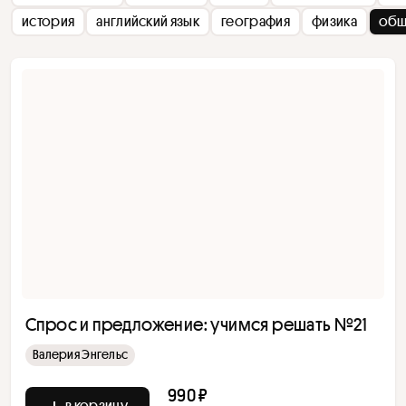
история
английский язык
география
физика
общ
Спрос и предложение: учимся решать №21
Валерия Энгельс
990 ₽
в корзину