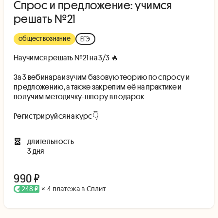
Спрос и предложение: учимся
решать №21
обществознание
ЕГЭ
Научимся решать №21 на 3/3 🔥
За 3 вебинара изучим базовую теорию по спросу и
предложению, а также закрепим её на практике и
получим методичку-шпору в подарок
Регистрируйся на курс👇
длительность
3 дня
990 ₽
248 ₽
× 4 платежа в Сплит