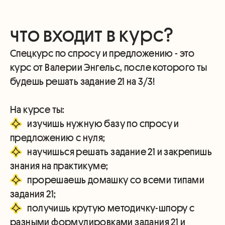
что входит в курс?
Спецкурс по спросу и предложению - это
курс от Валерии Энгельс, после которого ты
будешь решать задание 21 на 3/3!
изучишь нужную базу по спросу и
научишься решать задание 21 и закрепишь
прорешаешь домашку со всеми типами
получишь крутую методичку-шпору с
разными формулировками задания 21 и