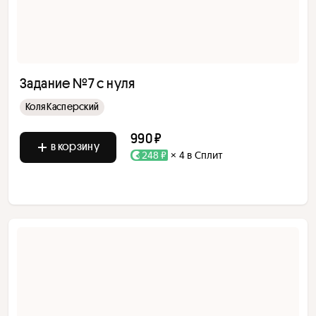
Задание №7 с нуля
Коля Касперский
990 ₽
в корзину
248 ₽
× 4 в Сплит