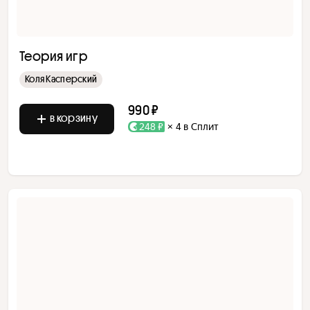
Теория игр
Коля Касперский
990 ₽
в корзину
248 ₽
× 4 в Сплит