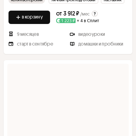
от
3 912 ₽
/мес
в корзину
1 223 ₽
× 4 в Сплит
9 месяцев
видеоуроки
старт в сентябре
домашки и пробники