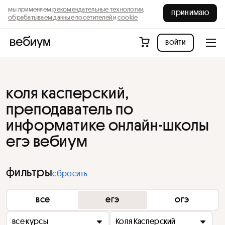
мы применяем
рекомендательные технологии,
принимаю
обрабатываем данные посетителей
и
cookie
войти
коля касперский,
преподаватель по
информатике онлайн-школы
егэ вебиум
фильтры
сбросить
все
егэ
огэ
все курсы
Коля Касперский