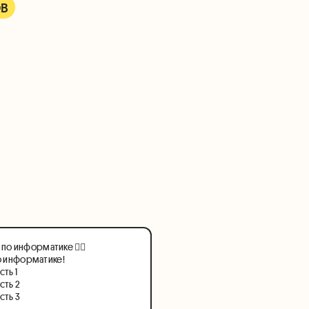
ов
 по информатике 👇🏻
о информатике!
ть 1
сть 2
сть 3