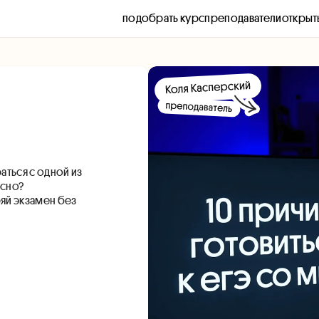
подобрать курс
преподаватели
открыт
ться с одной из
усно?
яй экзамен без