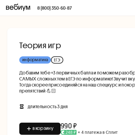
8 (800) 350-60-87
Теория игр
информатика
ЕГЭ
Добавим тебе +3 первичных балла и поможем разобра
САМЫХ сложных тем в ЕГЭ по информатике! Звучит вк
Тогда скорее присоединяйся на наш спецкурс и покор
препятствий 💪🏻
длительность
3 дня
990 ₽
в корзину
248 ₽
× 4 платежа в Сплит