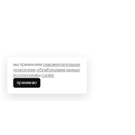
мы применяем
рекомендательные
технологии,
обрабатываем данные
посетителей
и
cookie
Теория и
принимаю
990 ₽
сайт