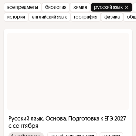
все предметы
биология
химия
русский язык
история
английский язык
география
физика
общ
Русский язык. Основа. Подготовка к ЕГЭ 2027
с сентября
Агния Розенталь
личный трек подготовки
наставник