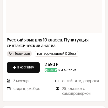
Русский язык для 10 класса. Пунктуация,
синтаксический анализ
Аня Белинская
вся теория заданий 16-21 егэ
2 590 ₽
в корзину
648 ₽
× 4 в Сплит
3 месяца
онлайн и видеоуроки
старт в декабре
20 домашек с
самопроверкой