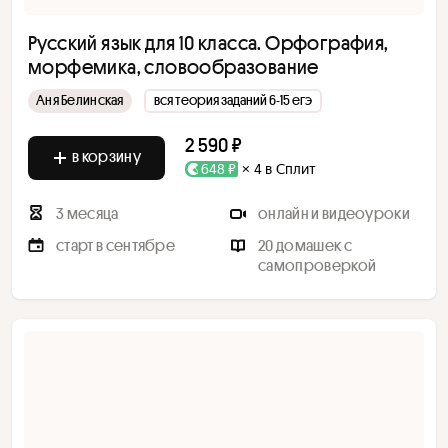
Русский язык для 10 класса. Орфография,
морфемика, словообразование
Аня Белинская
вся теория заданий 6-15 егэ
2 590 ₽
в корзину
648 ₽
× 4 в Сплит
3 месяца
онлайн и видеоуроки
старт в сентябре
20 домашек с
самопроверкой