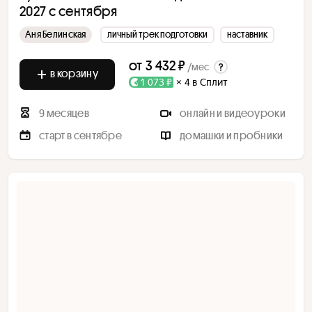
2027 с сентября
Аня Белинская
личный трек подготовки
наставник
от
3 432 ₽
/мес
в корзину
1 073 ₽
× 4 в Сплит
9 месяцев
онлайн и видеоуроки
старт в сентябре
домашки и пробники