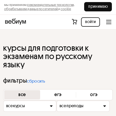
мы применяем
рекомендательные технологии,
принимаю
обрабатываем данные посетителей
и
cookie
войти
курсы для подготовки к
экзаменам по русскому
языку
фильтры
сбросить
все
егэ
огэ
все курсы
все преподы