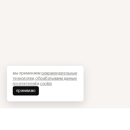
мы применяем
рекомендательные
технологии,
обрабатываем данные
посетителей
и
cookie
принимаю