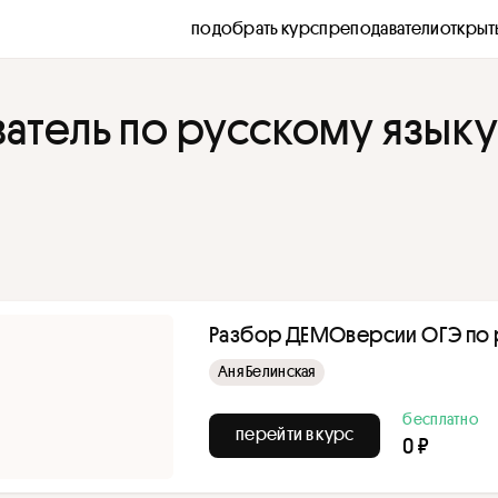
подобрать курс
преподаватели
открыт
ватель по русскому язык
Разбор ДЕМОверсии ОГЭ по 
Аня Белинская
бесплатно
перейти в курс
0 ₽