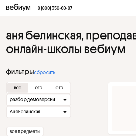
8 (800) 350-60-87
аня белинская, препода
онлайн-школы вебиум
фильтры
сбросить
все
егэ
огэ
разбор демоверсии
Аня Белинская
все предметы