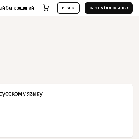
войти
начать бесплатно
ый банк заданий
у
русскому языку