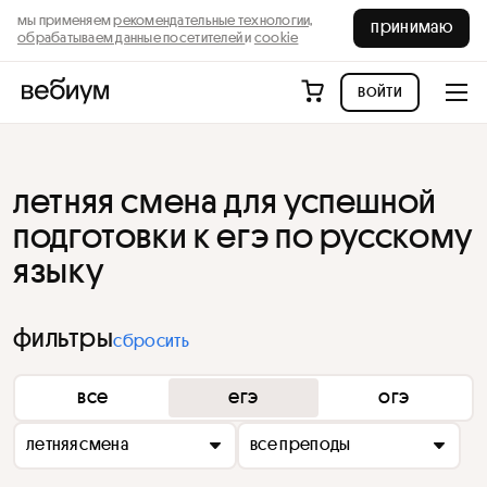
мы применяем
рекомендательные технологии,
принимаю
обрабатываем данные посетителей
и
cookie
войти
летняя смена для успешной
подготовки к егэ по русскому
языку
фильтры
сбросить
все
егэ
огэ
летняя смена
все преподы