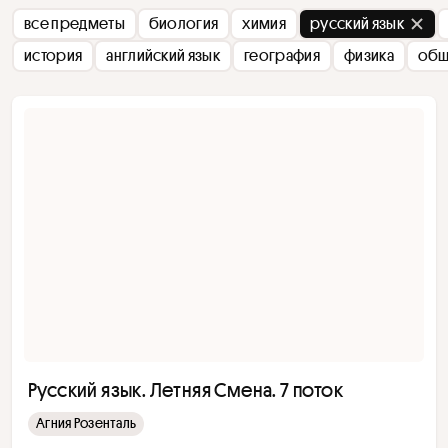
все предметы
биология
химия
русский язык
история
английский язык
география
физика
общ
Русский язык. Летняя Смена. 7 поток
Агния Розенталь