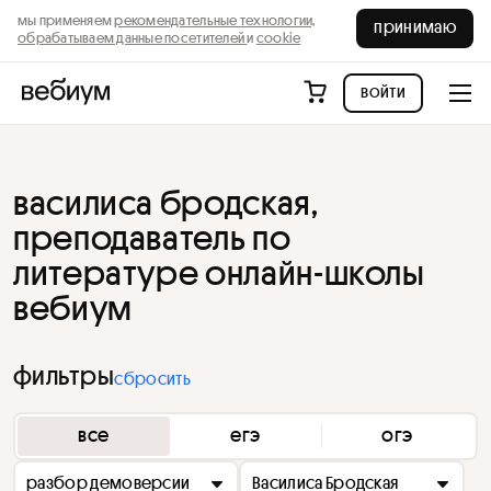
мы применяем
рекомендательные технологии,
принимаю
обрабатываем данные посетителей
и
cookie
войти
василиса бродская,
преподаватель по
литературе онлайн-школы
вебиум
фильтры
сбросить
все
егэ
огэ
разбор демоверсии
Василиса Бродская