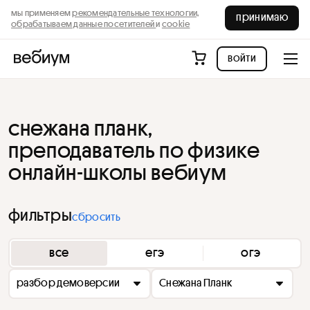
мы применяем
рекомендательные технологии,
принимаю
обрабатываем данные посетителей
и
cookie
войти
снежана планк,
преподаватель по физике
онлайн-школы вебиум
фильтры
сбросить
все
егэ
огэ
разбор демоверсии
Снежана Планк