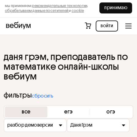
мы применяем
рекомендательные технологии,
принимаю
обрабатываем данные посетителей
и
cookie
войти
даня грэм, преподаватель по
математике онлайн-школы
вебиум
фильтры
сбросить
все
егэ
огэ
разбор демоверсии
Даня Грэм