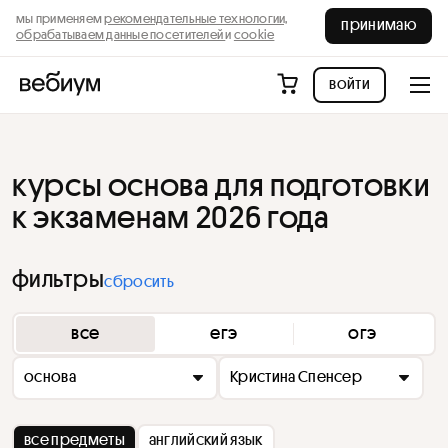
мы применяем
рекомендательные технологии,
принимаю
обрабатываем данные посетителей
и
cookie
войти
курсы основа для подготовки
к экзаменам 2026 года
фильтры
сбросить
все
егэ
огэ
основа
Кристина Спенсер
все предметы
английский язык