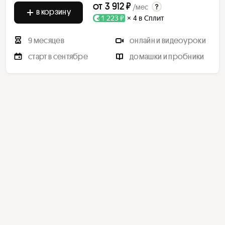
от
3 912 ₽
/мес
в корзину
1 223 ₽
× 4 в Сплит
9 месяцев
онлайн и видеоуроки
старт в сентябре
домашки и пробники