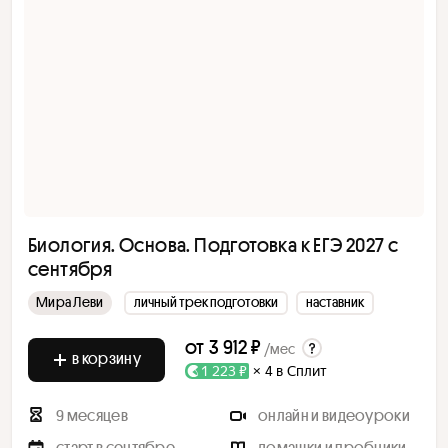
Биология. Основа. Подготовка к ЕГЭ 2027 с
cентября
Мира Леви
личный трек подготовки
наставник
от
3 912 ₽
/мес
в корзину
1 223 ₽
× 4 в Сплит
9 месяцев
онлайн и видеоуроки
старт в сентябре
домашки и пробники