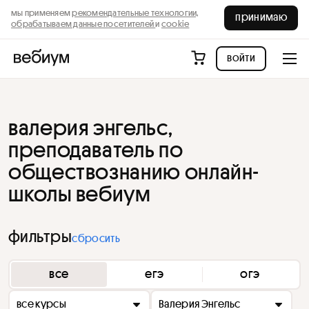
мы применяем
рекомендательные технологии,
принимаю
обрабатываем данные посетителей
и
cookie
войти
валерия энгельс,
преподаватель по
обществознанию онлайн-
школы вебиум
фильтры
сбросить
все
егэ
огэ
все курсы
Валерия Энгельс