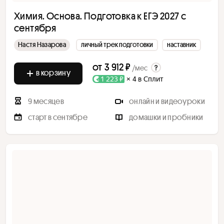
Химия. Основа. Подготовка к ЕГЭ 2027 с
сентября
Настя Назарова
личный трек подготовки
наставник
от
3 912 ₽
/мес
в корзину
1 223 ₽
× 4 в Сплит
9 месяцев
онлайн и видеоуроки
старт в сентябре
домашки и пробники