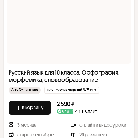
Русский язык для 10 класса. Орфография,
морфемика, словообразование
Аня Белинская
вся теория заданий 6-15 егэ
2 590 ₽
в корзину
648 ₽
× 4 в Сплит
3 месяца
онлайн и видеоуроки
старт в сентябре
20 домашек с