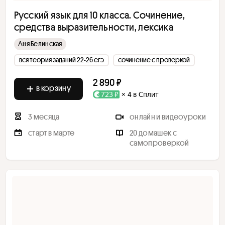
Русский язык для 10 класса. Сочинение,
средства выразительности, лексика
Аня Белинская
вся теория заданий 22-26 егэ
сочинение с проверкой
2 890 ₽
в корзину
723 ₽
× 4 в Сплит
3 месяца
онлайн и видеоуроки
старт в марте
20 домашек с
самопроверкой