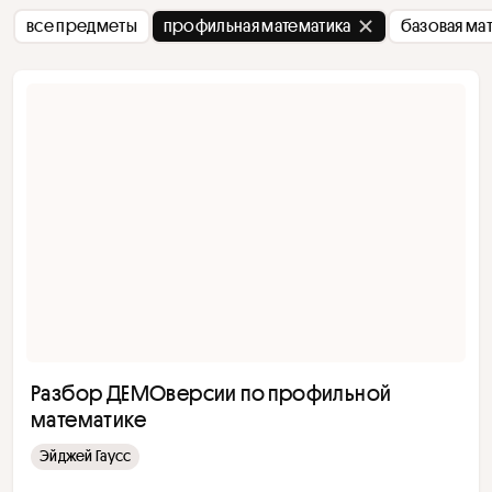
все предметы
профильная математика
базовая ма
Разбор ДЕМОверсии по профильной
математике
Эйджей Гаусс