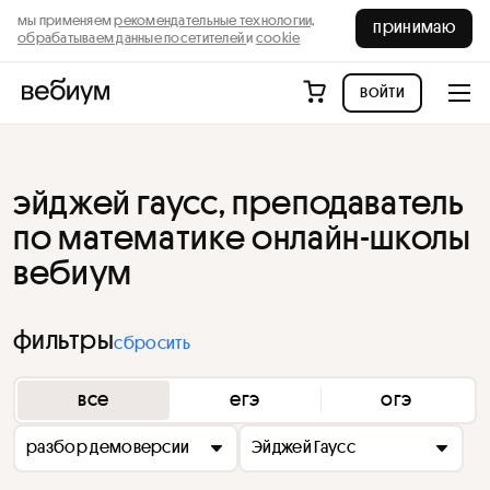
мы применяем
рекомендательные технологии,
принимаю
обрабатываем данные посетителей
и
cookie
войти
эйджей гаусс, преподаватель
по математике онлайн-школы
вебиум
фильтры
сбросить
все
егэ
огэ
разбор демоверсии
Эйджей Гаусс