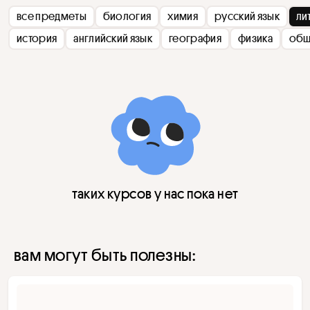
все предметы
биология
химия
русский язык
ли
история
английский язык
география
физика
общ
таких курсов у нас пока нет
вам могут быть полезны: