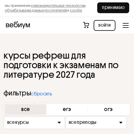
мы применяем
рекомендательные технологии,
принимаю
обрабатываем данные посетителей
и
cookie
войти
курсы рефреш для
подготовки к экзаменам по
литературе 2027 года
фильтры
сбросить
все
егэ
огэ
все курсы
все преподы