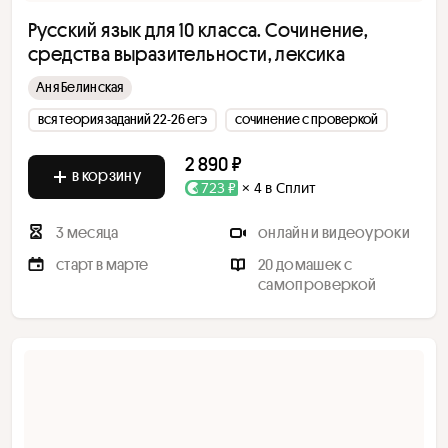
Русский язык для 10 класса. Сочинение,
средства выразительности, лексика
Аня Белинская
вся теория заданий 22-26 егэ
сочинение с проверкой
2 890 ₽
в корзину
723 ₽
× 4 в Сплит
3 месяца
онлайн и видеоуроки
старт в марте
20 домашек с
самопроверкой