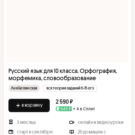
Русский язык для 10 класса. Орфография,
морфемика, словообразование
Аня Белинская
вся теория заданий 6-15 егэ
2 590 ₽
в корзину
648 ₽
× 4 в Сплит
3 месяца
онлайн и видеоуроки
старт в сентябре
20 домашек с