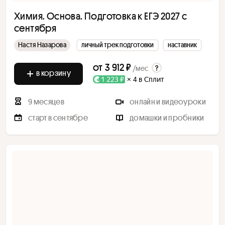
Химия. Основа. Подготовка к ЕГЭ 2027 с
сентября
Настя Назарова
личный трек подготовки
наставник
от
3 912 ₽
/мес
в корзину
1 223 ₽
× 4 в Сплит
9 месяцев
онлайн и видеоуроки
старт в сентябре
домашки и пробники