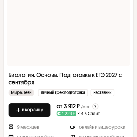
Биология. Основа. Подготовка к ЕГЭ 2027 с
cентября
Мира Леви
личный трек подготовки
наставник
от
3 912 ₽
/мес
в корзину
1 223 ₽
× 4 в Сплит
9 месяцев
онлайн и видеоуроки
старт в сентябре
домашки и пробники