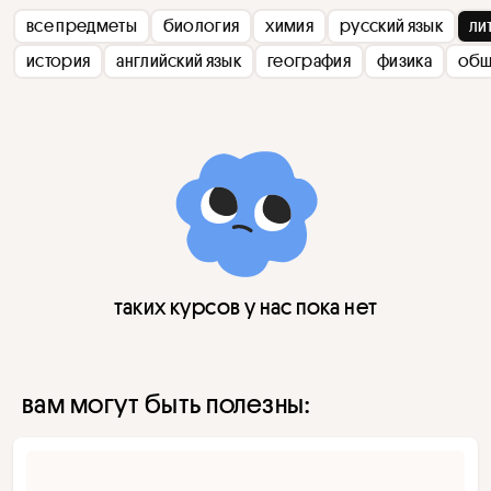
все предметы
биология
химия
русский язык
ли
история
английский язык
география
физика
общ
таких курсов у нас пока нет
вам могут быть полезны: