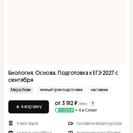
Биология. Основа. Подготовка к ЕГЭ 2027 с
cентября
Мира Леви
личный трек подготовки
наставник
от
3 912 ₽
/мес
в корзину
1 223 ₽
× 4 в Сплит
9 месяцев
онлайн и видеоуроки
старт в сентябре
домашки и пробники