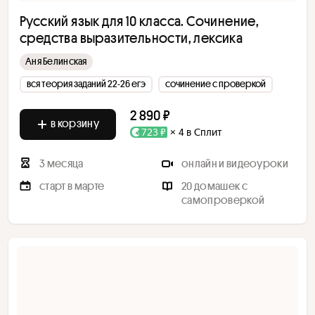
Русский язык для 10 класса. Сочинение,
средства выразительности, лексика
Аня Белинская
вся теория заданий 22-26 егэ
сочинение с проверкой
2 890 ₽
в корзину
723 ₽
× 4 в Сплит
3 месяца
онлайн и видеоуроки
старт в марте
20 домашек с
самопроверкой