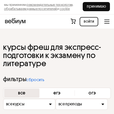
мы применяем
рекомендательные технологии,
принимаю
обрабатываем данные посетителей
и
cookie
войти
курсы фреш для экспресс-
подготовки к экзамену по
литературе
фильтры
сбросить
все
егэ
огэ
все курсы
все преподы