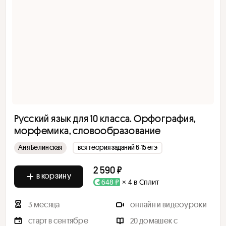
Русский язык для 10 класса. Орфография,
морфемика, словообразование
Аня Белинская
вся теория заданий 6-15 егэ
2 590 ₽
в корзину
648 ₽
× 4 в Сплит
3 месяца
онлайн и видеоуроки
старт в сентябре
20 домашек с