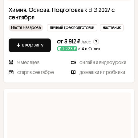
Химия. Основа. Подготовка к ЕГЭ 2027 с
сентября
Настя Назарова
личный трек подготовки
наставник
от
3 912 ₽
/мес
в корзину
1 223 ₽
× 4 в Сплит
9 месяцев
онлайн и видеоуроки
старт в сентябре
домашки и пробники