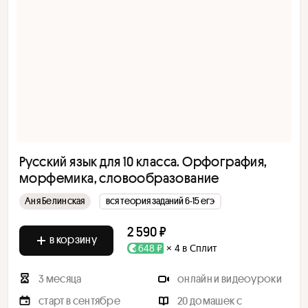
Русский язык для 10 класса. Орфография,
морфемика, словообразование
Аня Белинская
вся теория заданий 6-15 егэ
2 590 ₽
в корзину
648 ₽
× 4 в Сплит
3 месяца
онлайн и видеоуроки
старт в сентябре
20 домашек с