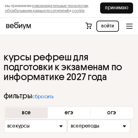
мы применяем
рекомендательные технологии,
принимаю
обрабатываем данные посетителей
и
cookie
войти
курсы рефреш для
подготовки к экзаменам по
информатике 2027 года
фильтры
сбросить
все
егэ
огэ
все курсы
все преподы