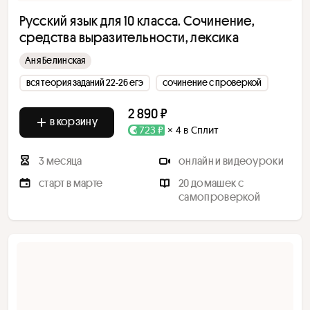
Русский язык для 10 класса. Сочинение,
средства выразительности, лексика
Аня Белинская
вся теория заданий 22-26 егэ
сочинение с проверкой
2 890 ₽
в корзину
723 ₽
× 4 в Сплит
3 месяца
онлайн и видеоуроки
старт в марте
20 домашек с
самопроверкой