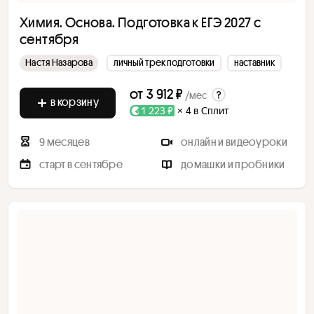
Химия. Основа. Подготовка к ЕГЭ 2027 с
сентября
Настя Назарова
личный трек подготовки
наставник
от
3 912 ₽
/мес
в корзину
1 223 ₽
× 4 в Сплит
9 месяцев
онлайн и видеоуроки
старт в сентябре
домашки и пробники