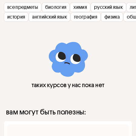
все предметы
биология
химия
русский язык
ли
история
английский язык
география
физика
общ
таких курсов у нас пока нет
вам могут быть полезны: