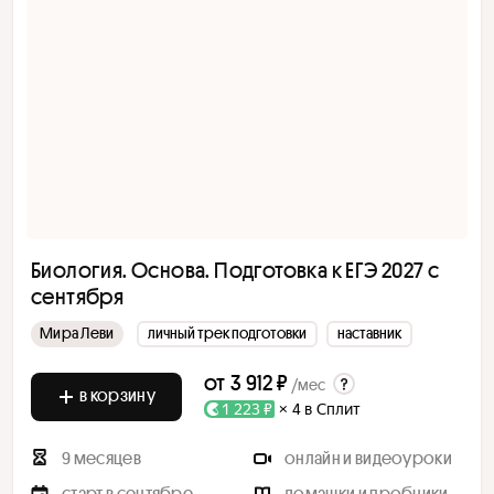
Биология. Основа. Подготовка к ЕГЭ 2027 с
cентября
Мира Леви
личный трек подготовки
наставник
от
3 912 ₽
/мес
в корзину
1 223 ₽
× 4 в Сплит
9 месяцев
онлайн и видеоуроки
старт в сентябре
домашки и пробники