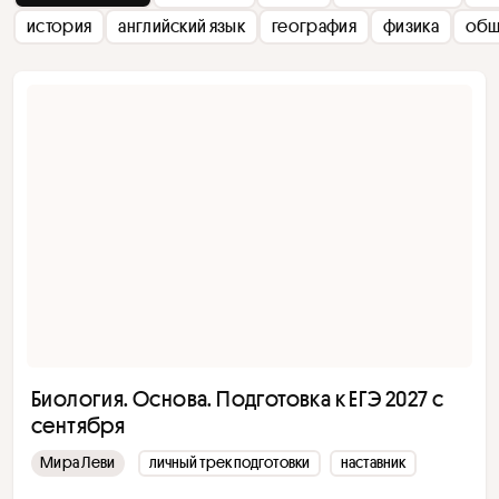
история
английский язык
география
физика
общ
Биология. Основа. Подготовка к ЕГЭ 2027 с
cентября
Мира Леви
личный трек подготовки
наставник