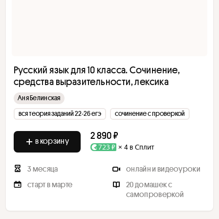
Русский язык для 10 класса. Сочинение,
средства выразительности, лексика
Аня Белинская
вся теория заданий 22-26 егэ
сочинение с проверкой
2 890 ₽
в корзину
723 ₽
× 4 в Сплит
3 месяца
онлайн и видеоуроки
старт в марте
20 домашек с
самопроверкой