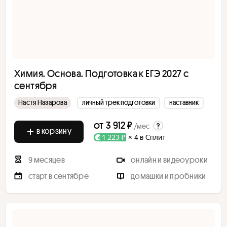
Химия. Основа. Подготовка к ЕГЭ 2027 с
сентября
Настя Назарова
личный трек подготовки
наставник
от
3 912 ₽
/мес
в корзину
1 223 ₽
× 4 в Сплит
9 месяцев
онлайн и видеоуроки
старт в сентябре
домашки и пробники