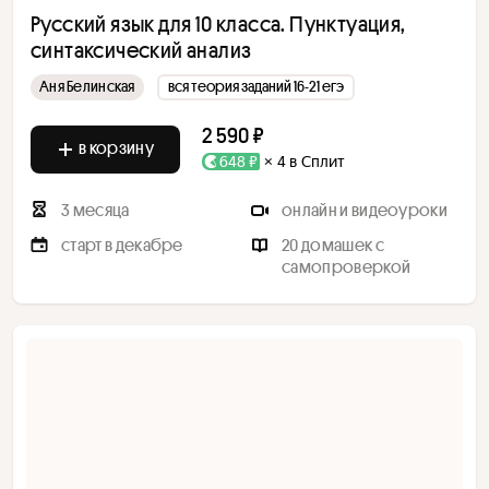
Русский язык для 10 класса. Пунктуация,
синтаксический анализ
Аня Белинская
вся теория заданий 16-21 егэ
2 590 ₽
в корзину
648 ₽
× 4 в Сплит
3 месяца
онлайн и видеоуроки
старт в декабре
20 домашек с
самопроверкой