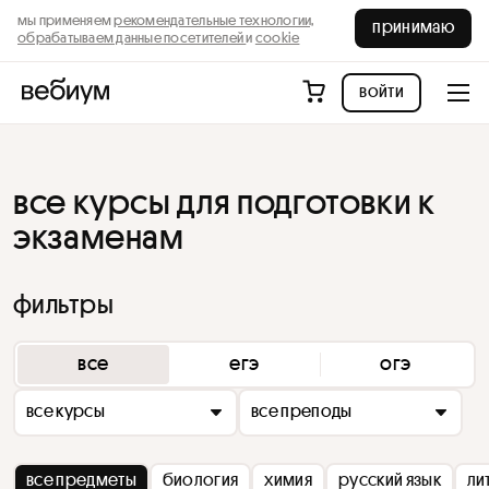
мы применяем
рекомендательные технологии,
принимаю
обрабатываем данные посетителей
и
cookie
войти
все курсы для подготовки к
экзаменам
фильтры
все
егэ
огэ
все курсы
все преподы
все предметы
биология
химия
русский язык
ли