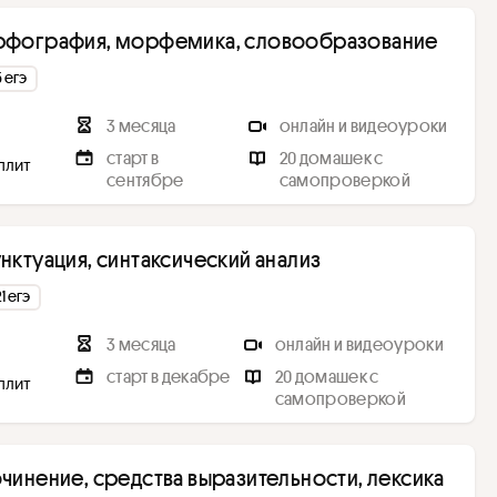
. Орфография, морфемика, словообразование
5 егэ
3 месяца
онлайн и видеоуроки
старт в
20 домашек с
Сплит
сентябре
самопроверкой
Пунктуация, синтаксический анализ
1 егэ
3 месяца
онлайн и видеоуроки
старт в декабре
20 домашек с
Сплит
самопроверкой
Сочинение, средства выразительности, лексика