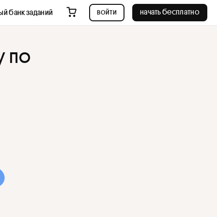
войти
начать бесплатно
ый банк заданий
у по