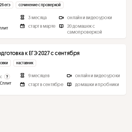
26 егэ
сочинение с проверкой
3 месяца
онлайн и видеоуроки
старт в марте
20 домашек с
Сплит
самопроверкой
готовка к ЕГЭ 2027 с сентября
товки
наставник
9 месяцев
онлайн и видеоуроки
с
 Сплит
старт в сентябре
домашки и пробники