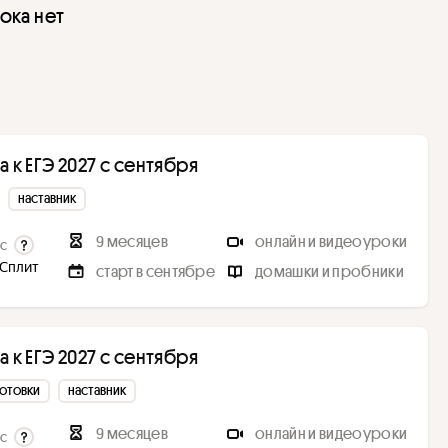
пока нет
 к ЕГЭ 2027 с cентября
наставник
9 месяцев
онлайн и видеоуроки
с
 Сплит
старт в сентябре
домашки и пробники
 к ЕГЭ 2027 с сентября
готовки
наставник
9 месяцев
онлайн и видеоуроки
с