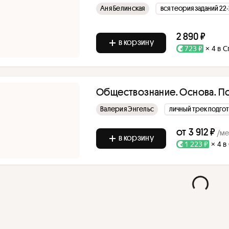
Аня Белинская
вся теория заданий 22-
2 890 ₽
в корзину
723 ₽
× 4 в 
Обществознание. Основа. Под
Валерия Энгельс
личный трек подго
от
3 912 ₽
/ме
в корзину
1 223 ₽
× 4 в