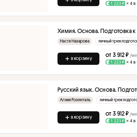
1 223 ₽
× 4 в
Химия. Основа. Подготовка к 
Настя Назарова
личный трек подгото
от
3 912 ₽
/ме
в корзину
1 223 ₽
× 4 в
Русский язык. Основа. Подгот
Агния Розенталь
личный трек подгот
от
3 912 ₽
/ме
в корзину
1 223 ₽
× 4 в