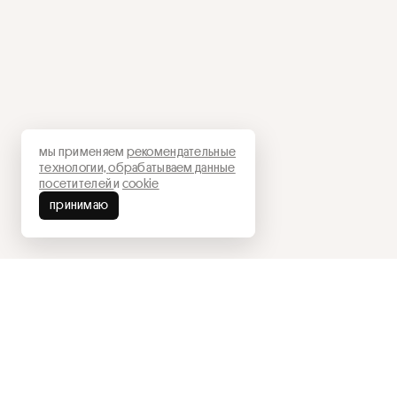
мы применяем
рекомендательные
технологии,
обрабатываем данные
посетителей
и
cookie
принимаю
сайт
главная