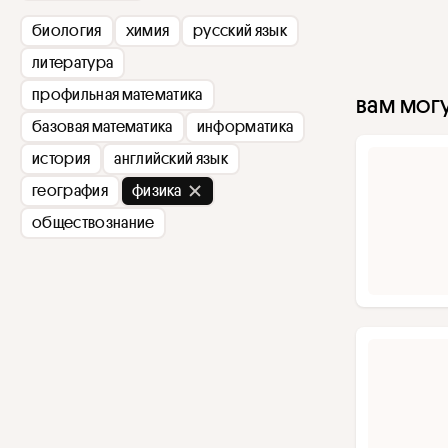
биология
химия
русский язык
литература
профильная математика
вам могу
базовая математика
информатика
история
английский язык
география
физика
обществознание