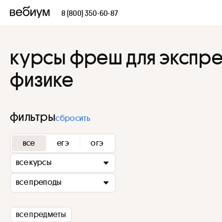
8 (800) 350-60-87
курсы фреш для экспре
физике
фильтры
сбросить
все
егэ
огэ
все курсы
все преподы
все предметы