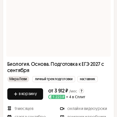
Биология. Основа. Подготовка к ЕГЭ 2027 с
cентября
Мира Леви
личный трек подготовки
наставник
от
3 912 ₽
/мес
в корзину
1 223 ₽
× 4 в Сплит
9 месяцев
онлайн и видеоуроки
старт в сентябре
домашки и пробники