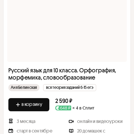
Русский язык для 10 класса. Орфография,
морфемика, словообразование
Аня Белинская
вся теория заданий 6-15 егэ
2 590 ₽
в корзину
648 ₽
× 4 в Сплит
3 месяца
онлайн и видеоуроки
старт в сентябре
20 домашек с