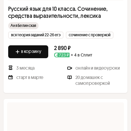
Русский язык для 10 класса. Сочинение,
средства выразительности, лексика
Аня Белинская
вся теория заданий 22-26 егэ
сочинение с проверкой
2 890 ₽
в корзину
723 ₽
× 4 в Сплит
3 месяца
онлайн и видеоуроки
старт в марте
20 домашек с
самопроверкой