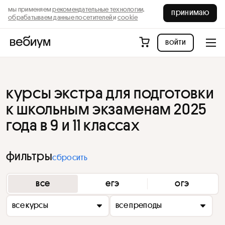
мы применяем
рекомендательные технологии,
принимаю
обрабатываем данные посетителей
и
cookie
войти
курсы экстра для подготовки
к школьным экзаменам 2025
года в 9 и 11 классах
фильтры
сбросить
все
егэ
огэ
все курсы
все преподы