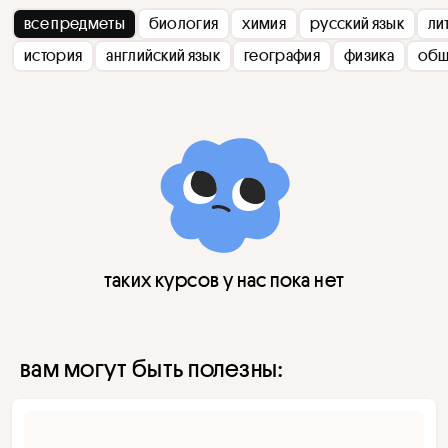
все предметы
биология
химия
русский язык
ли
история
английский язык
география
физика
общ
таких курсов у нас пока нет
вам могут быть полезны: