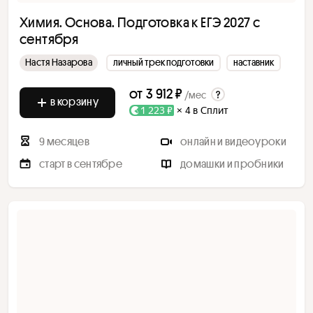
Химия. Основа. Подготовка к ЕГЭ 2027 с
сентября
Настя Назарова
личный трек подготовки
наставник
от
3 912 ₽
/мес
в корзину
1 223 ₽
× 4 в Сплит
9 месяцев
онлайн и видеоуроки
старт в сентябре
домашки и пробники