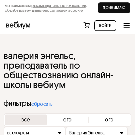
мы применяем
рекомендательные технологии,
принимаю
обрабатываем данные посетителей
и
cookie
войти
валерия энгельс,
преподаватель по
обществознанию онлайн-
школы вебиум
фильтры
сбросить
все
егэ
огэ
все курсы
Валерия Энгельс