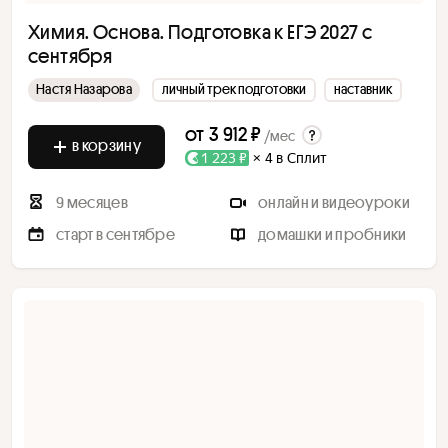
Химия. Основа. Подготовка к ЕГЭ 2027 с
сентября
Настя Назарова
личный трек подготовки
наставник
от
3 912 ₽
/мес
в корзину
1 223 ₽
× 4 в Сплит
9 месяцев
онлайн и видеоуроки
старт в сентябре
домашки и пробники