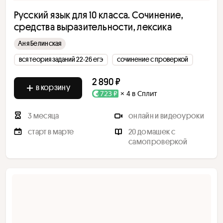
Русский язык для 10 класса. Сочинение,
средства выразительности, лексика
Аня Белинская
вся теория заданий 22-26 егэ
сочинение с проверкой
2 890 ₽
в корзину
723 ₽
× 4 в Сплит
3 месяца
онлайн и видеоуроки
старт в марте
20 домашек с
самопроверкой