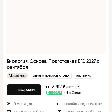
Биология. Основа. Подготовка к ЕГЭ 2027 с
cентября
Мира Леви
личный трек подготовки
наставник
от
3 912 ₽
/мес
в корзину
1 223 ₽
× 4 в Сплит
9 месяцев
онлайн и видеоуроки
старт в сентябре
домашки и пробники