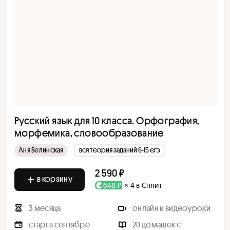
Русский язык для 10 класса. Орфография,
морфемика, словообразование
Аня Белинская
вся теория заданий 6-15 егэ
2 590 ₽
в корзину
648 ₽
× 4 в Сплит
3 месяца
онлайн и видеоуроки
старт в сентябре
20 домашек с