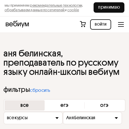
мы применяем
рекомендательные технологии,
принимаю
обрабатываем данные посетителей
и
cookie
войти
аня белинская,
преподаватель по русскому
языку онлайн-школы вебиум
фильтры
сбросить
все
егэ
огэ
все курсы
Аня Белинская