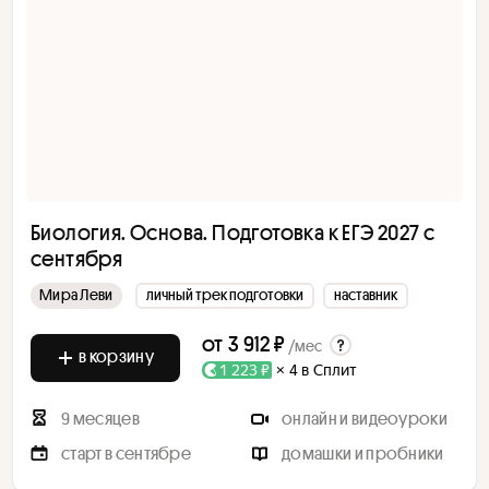
Биология. Основа. Подготовка к ЕГЭ 2027 с
cентября
Мира Леви
личный трек подготовки
наставник
от
3 912 ₽
/мес
в корзину
1 223 ₽
× 4 в Сплит
9 месяцев
онлайн и видеоуроки
старт в сентябре
домашки и пробники