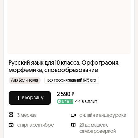
Русский язык для 10 класса. Орфография,
морфемика, словообразование
Аня Белинская
вся теория заданий 6-15 егэ
2 590 ₽
в корзину
648 ₽
× 4 в Сплит
3 месяца
онлайн и видеоуроки
старт в сентябре
20 домашек с
самопроверкой