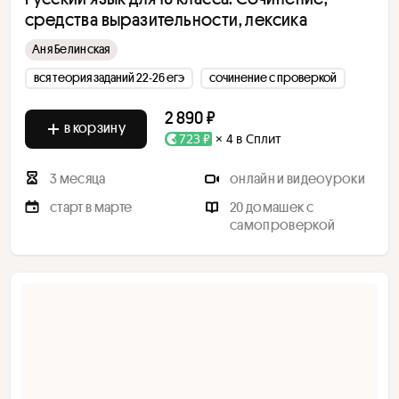
средства выразительности, лексика
Аня Белинская
вся теория заданий 22-26 егэ
сочинение с проверкой
2 890 ₽
в корзину
723 ₽
× 4 в Сплит
3 месяца
онлайн и видеоуроки
старт в марте
20 домашек с
самопроверкой