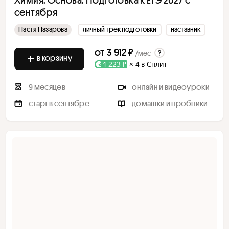
сентября
Настя Назарова
личный трек подготовки
наставник
от
3 912 ₽
/мес
в корзину
1 223 ₽
× 4 в Сплит
9 месяцев
онлайн и видеоуроки
старт в сентябре
домашки и пробники