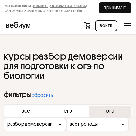
мы применяем
рекомендательные технологии,
принимаю
обрабатываем данные посетителей
и
cookie
войти
курсы разбор демоверсии
для подготовки к огэ по
биологии
фильтры
сбросить
все
егэ
огэ
разбор демоверсии
все преподы