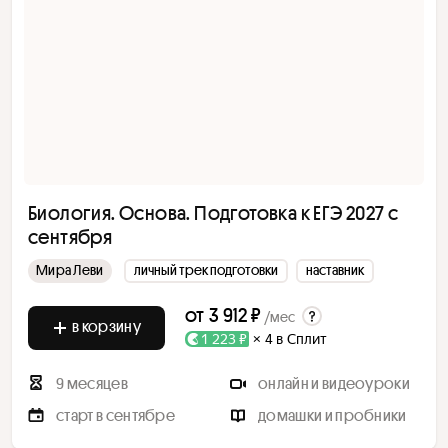
Биология. Основа. Подготовка к ЕГЭ 2027 с
cентября
Мира Леви
личный трек подготовки
наставник
от
3 912 ₽
/мес
в корзину
1 223 ₽
× 4 в Сплит
9 месяцев
онлайн и видеоуроки
старт в сентябре
домашки и пробники