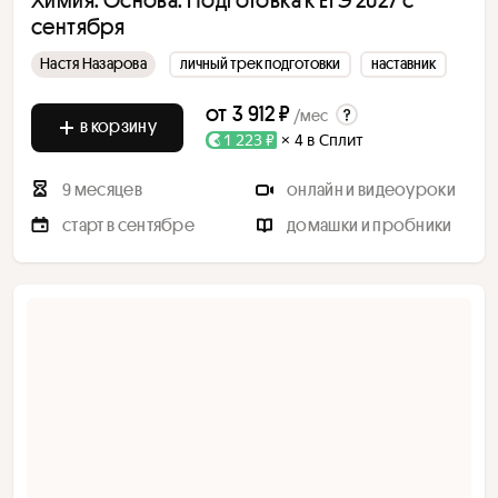
сентября
Настя Назарова
личный трек подготовки
наставник
от
3 912 ₽
/мес
в корзину
1 223 ₽
× 4 в Сплит
9 месяцев
онлайн и видеоуроки
старт в сентябре
домашки и пробники