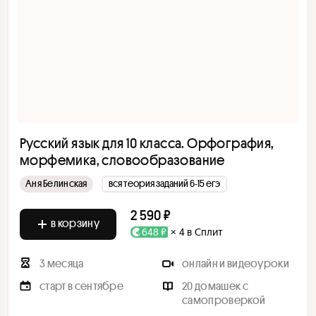
Русский язык для 10 класса. Орфография,
морфемика, словообразование
Аня Белинская
вся теория заданий 6-15 егэ
2 590 ₽
в корзину
648 ₽
× 4 в Сплит
3 месяца
онлайн и видеоуроки
старт в сентябре
20 домашек с
самопроверкой