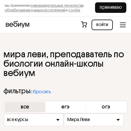
мы применяем
рекомендательные технологии,
принимаю
обрабатываем данные посетителей
и
cookie
войти
мира леви, преподаватель по
биологии онлайн-школы
вебиум
фильтры
сбросить
все
егэ
огэ
все курсы
Мира Леви