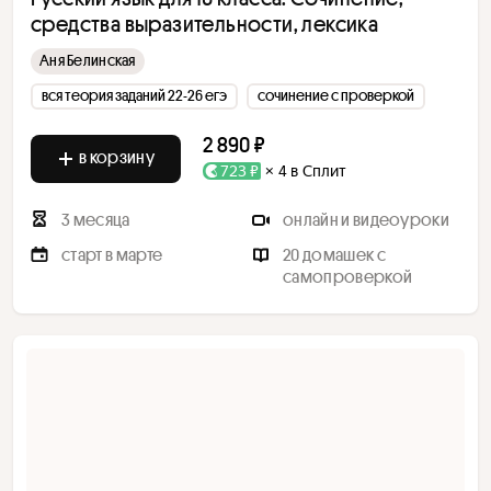
средства выразительности, лексика
Аня Белинская
вся теория заданий 22-26 егэ
сочинение с проверкой
2 890 ₽
в корзину
723 ₽
× 4 в Сплит
3 месяца
онлайн и видеоуроки
старт в марте
20 домашек с
самопроверкой