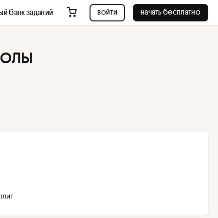
войти
начать бесплатно
ый банк заданий
колы
Сплит