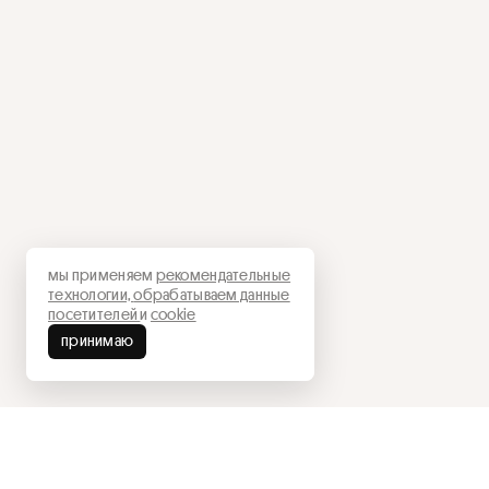
мы применяем
рекомендательные
технологии,
обрабатываем данные
посетителей
и
cookie
принимаю