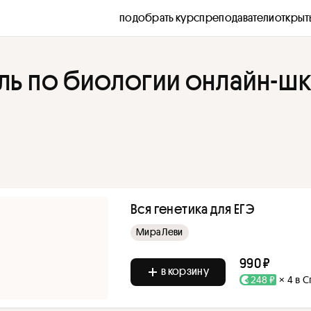
подобрать курс
преподаватели
открыт
ль по биологии онлайн-ш
Вся генетика для ЕГЭ
Мира Леви
990 ₽
в корзину
248 ₽
× 4 в 