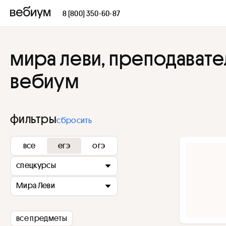
8 (800) 350-60-87
мира леви, преподавате
вебиум
фильтры
сбросить
все
егэ
огэ
спецкурсы
Мира Леви
все предметы