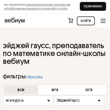
мы применяем
рекомендательные технологии,
принимаю
обрабатываем данные посетителей
и
cookie
войти
эйджей гаусс, преподаватель
по математике онлайн-школы
вебиум
фильтры
сбросить
все
егэ
огэ
все курсы
Эйджей Гаусс