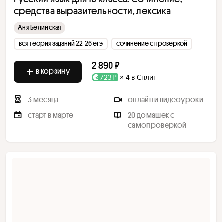
средства выразительности, лексика
Аня Белинская
вся теория заданий 22-26 егэ
сочинение с проверкой
2 890 ₽
в корзину
723 ₽
× 4 в Сплит
3 месяца
онлайн и видеоуроки
старт в марте
20 домашек с
самопроверкой