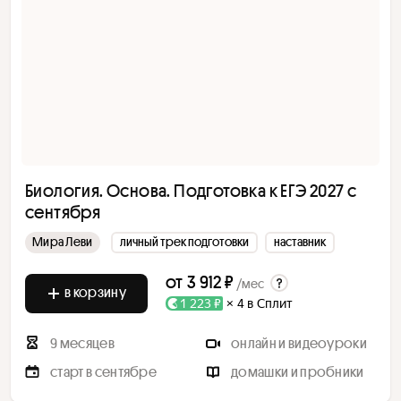
Биология. Основа. Подготовка к ЕГЭ 2027 с
cентября
Мира Леви
личный трек подготовки
наставник
от
3 912 ₽
/мес
в корзину
1 223 ₽
× 4 в Сплит
9 месяцев
онлайн и видеоуроки
старт в сентябре
домашки и пробники