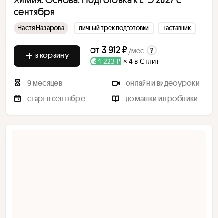
сентября
Настя Назарова
личный трек подготовки
наставник
от
3 912 ₽
/мес
в корзину
1 223 ₽
× 4 в Сплит
9 месяцев
онлайн и видеоуроки
старт в сентябре
домашки и пробники