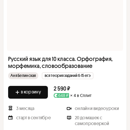
Русский язык для 10 класса. Орфография,
морфемика, словообразование
Аня Белинская
вся теория заданий 6-15 егэ
2 590 ₽
в корзину
648 ₽
× 4 в Сплит
3 месяца
онлайн и видеоуроки
старт в сентябре
20 домашек с
самопроверкой